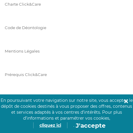
Charte Click&Care
Code de Déontologie
Mentions Légales
Prérequis Click&Care
Protection des Données
En poursuivant votre navigation sur notre site, vous acceptez le
✕
dépôt de cookies destinés à vous proposer des offres, contenus
et services adaptés à vos centres d’intérêts.
Pour plus
d’informations et paramétrer vos cookies,
Vie Privée
J'accepte
cliquez ici
.