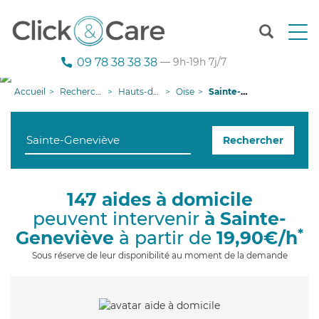
T
o
g
09 78 38 38 38
— 9h-19h 7j/7
g
l
Accueil
Recherche aide à domicile
Hauts-de-France
Oise
Sainte-Geneviève
e
n
a
Rechercher
v
i
g
a
147 aides à domicile
t
peuvent intervenir
à Sainte-
i
o
*
Geneviève
à partir de
19,90€/h
n
Sous réserve de leur disponibilité au moment de la demande