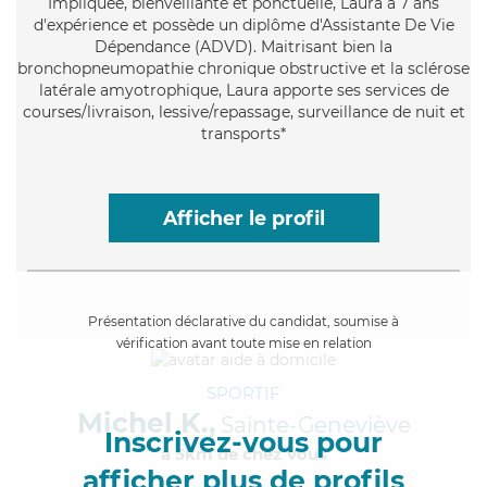
Impliquée
, bienveillante et ponctuelle, Laura a 7 ans
d'expérience et possède un diplôme d'Assistante De Vie
Dépendance (ADVD). Maitrisant bien la
bronchopneumopathie chronique obstructive et la sclérose
latérale amyotrophique, Laura apporte ses services de
courses/livraison, lessive/repassage, surveillance de nuit et
transports*
Afficher le profil
Présentation déclarative du candidat, soumise à
vérification avant toute mise en relation
SPORTIF
Michel K.,
Sainte-Geneviève
Inscrivez-vous pour
à 5km de chez Vous
afficher plus de profils