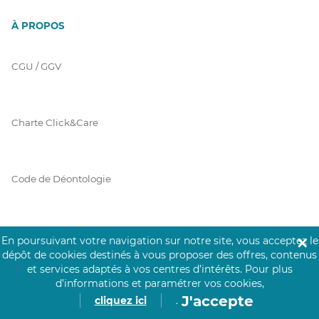
À PROPOS
CGU / GGV
Charte Click&Care
Code de Déontologie
Mentions Légales
En poursuivant votre navigation sur notre site, vous acceptez le
✕
dépôt de cookies destinés à vous proposer des offres, contenus
et services adaptés à vos centres d’intérêts.
Pour plus
d’informations et paramétrer vos cookies,
Prérequis Click&Care
J'accepte
cliquez ici
.