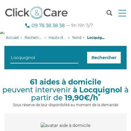
T
o
g
09 78 38 38 38
— 9h-19h 7j/7
g
l
Accueil
Recherche aide à domicile
Hauts-de-France
Nord
Locquignol
e
n
a
Rechercher
v
i
g
a
61 aides à domicile
t
peuvent intervenir
à Locquignol
à
i
o
*
partir de
19,90€/h
n
Sous réserve de leur disponibilité au moment de la demande