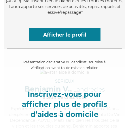
(ADVD). Maitrisant bien le diabète et les troubles moteurs,
Laura apporte ses services de activités, repas, rappels et
lessive/repassage*
Afficher le profil
Présentation déclarative du candidat, soumise à
vérification avant toute mise en relation
SÉRIEUX
Benjamin V.,
Landrecies
Inscrivez-vous pour
à 5km de chez Vous
afficher plus de profils
Expérimenté
, impliqué et ponctuel, Benjamin a 14 ans
d’aides à domicile
d'expérience et possède un diplôme d'Assistante De Vie
Dépendance (ADVD). Maitrisant bien les troubles de la
vision et les troubles du sang, Benjamin apporte ses