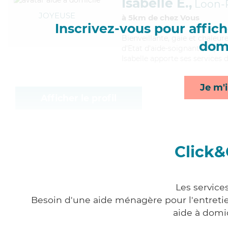
Isabelle E.,
Loon-
JOYEUSE
à 5km de chez Vous
Inscrivez-vous pour affiche
Bienveillante
, gaie et chaleur
domi
d'Etat d'aide-soignant (AS). Ma
Isabelle apporte ses services
Je m'i
Afficher le profil
Click&
Les service
Besoin d'une aide ménagère pour l'entretien
aide à domi