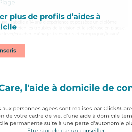
Plage
r plus de profils d’aides à
euse, Isabelle a 14 ans d'expérience et possède un diplôme
cile
itrisant bien les troubles de la vision et la sclérose en plaque,
 de lever/coucher, ménage, transports et compagnie/loisirs*
nscris
Care, l'aide à domicile de co
s aux personnes âgées sont réalisés par Click&Care
 de votre cadre de vie, d'une aide à domicile tem
cile permanente suite à une perte d'autonomie pl
Être rappelé par un conseiller