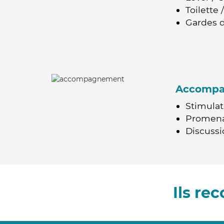
Toilette
Gardes d
Accomp
Stimulat
Promen
Discussio
Ils r