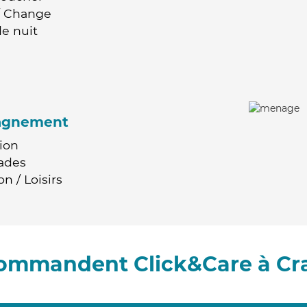
 / Change
e nuit
agnement
ion
ades
n / Loisirs
ecommandent Click&Care à Cr