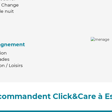
 / Change
e nuit
agnement
ion
ades
n / Loisirs
ecommandent Click&Care à E