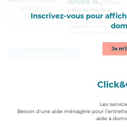
André N.,
Douai
ALTRUISTE
à 5km de chez Vous
Inscrivez-vous pour affiche
Altruiste
, volontaire et infat
domi
d'Aide Médico-Psychologique (A
cancer, André apporte ses servi
Je m'i
Afficher le profil
Click&
Les servic
Besoin d'une aide ménagère pour l'entretien
aide à domi