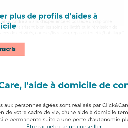
r plus de profils d’aides à
iguable, André a 6 ans d'expérience et possède un diplôme
cile
MP). Maitrisant bien les soins palliatifs et la rémission de
ces de activités, courses/livraison, repas et toilette/habillage*
nscris
Care, l'aide à domicile de co
es aux personnes âgées sont réalisés par Click&Care
 de votre cadre de vie, d'une aide à domicile tem
cile permanente suite à une perte d'autonomie pl
Être rappelé par un conseiller