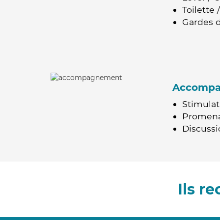
Toilette
Gardes d
Accomp
Stimulat
Promen
Discussio
Ils r