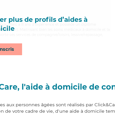
r plus de profils d’aides à
ureux, Marc a 8 ans d'expérience et possède un diplôme
cile
es (ADVF). Maitrisant bien les soins médicaux à domicile et la
orte ses services de compagnie/loisirs, lessive/repassage,
nscris
Care, l'aide à domicile de co
ces aux personnes âgées sont réalisés par Click&Car
 de votre cadre de vie, d'une aide à domicile tem