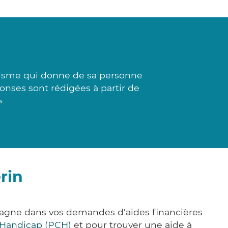
nisme qui donne de sa personne
onses sont rédigées à partir de
»
rin
pagne dans vos demandes d'aides financières
 Handicap (PCH)
et pour trouver une aide à