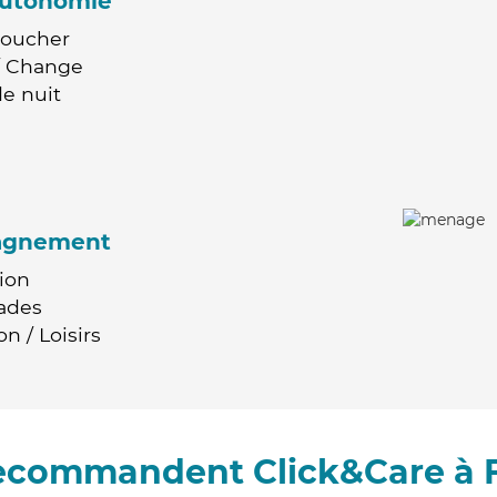
'autonomie
Coucher
 / Change
e nuit
agnement
ion
ades
n / Loisirs
recommandent Click&Care à 