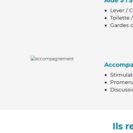
Aide à l
Lever / 
Toilette
Gardes d
Accomp
Stimulat
Promen
Discussio
Ils 