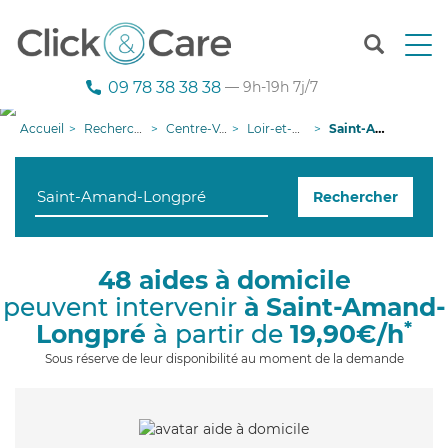
T
o
g
09 78 38 38 38
— 9h-19h 7j/7
g
l
Accueil
Recherche aide à domicile
Centre-Val de Loire
Loir-et-Cher
Saint-Amand-Longpré
e
n
a
Rechercher
v
i
g
a
48 aides à domicile
t
peuvent intervenir
à Saint-Amand-
i
o
*
Longpré
à partir de
19,90€/h
n
Sous réserve de leur disponibilité au moment de la demande