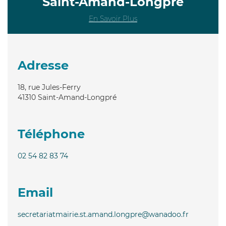
Saint-Amand-Longpré
En Savoir Plus
Adresse
18, rue Jules-Ferry
41310
Saint-Amand-Longpré
Téléphone
02 54 82 83 74
Email
secretariatmairie.st.amand.longpre@wanadoo.fr