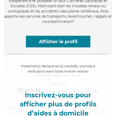
d'expérience et possède un BEP Carrières Sanitaires et
Sociales (CSS). Maitrisant bien les troubles rénaux ou
urologiques et les accidents vasculaires cérébraux, Ania
apporte ses services de transports, lever/coucher, rappels et
courses/livraison*
Afficher le profil
Présentation déclarative du candidat, soumise à
vérification avant toute mise en relation
JOYEUX
Theo N.,
Sainte-Anne-d'Auray
Inscrivez-vous pour
à 5km de chez Vous
afficher plus de profils
Énergique
, optimiste et gai, Theo a 6 ans d'expérience et
d’aides à domicile
possède un diplôme d'État d'Auxiliaire de Vie Sociale