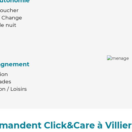
'autonomie
Coucher
 / Change
e nuit
agnement
ion
ades
n / Loisirs
mandent Click&Care à Villier