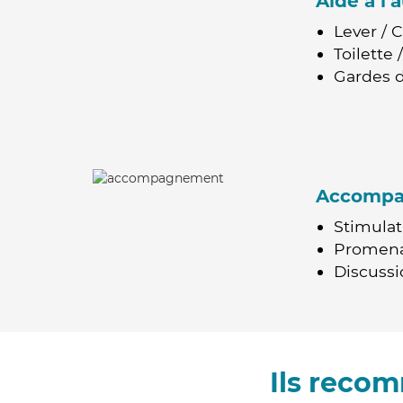
Aide à l
Lever / 
Toilette
Gardes d
Accomp
Stimulat
Promen
Discussio
Ils recom