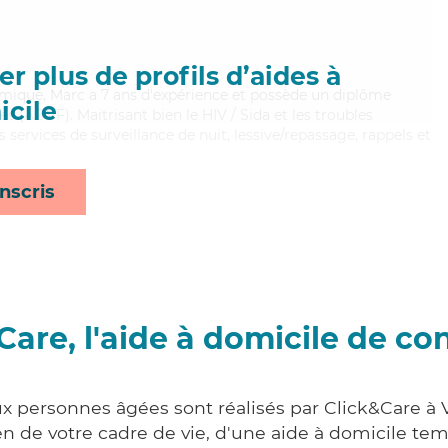
r plus de profils d’aides à
namique, Marc a 7 ans d'expérience et possède un diplôme
cile
es (ADVF). Maitrisant bien le HIV / Sida et les troubles
 services de surveillance de nuit, lessive/repassage, rappels et
nscris
Care, l'aide à domicile de co
x personnes âgées sont réalisés par Click&Care à Vi
 de votre cadre de vie, d'une aide à domicile tem