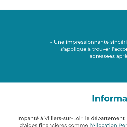
« Une impressionnante sincér
s'applique à trouver l'acc
adressées aprè
Informat
Impanté à Villiers-sur-Loir, le départemen
d'aides financières comme
l'Allocation P