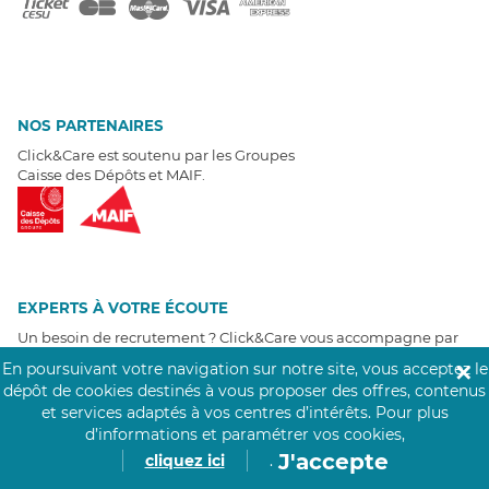
NOS PARTENAIRES
Click&Care est soutenu par les Groupes
Caisse des Dépôts et MAIF.
EXPERTS À VOTRE ÉCOUTE
Un besoin de recrutement ? Click&Care vous accompagne par
téléphone 7/7
.
En poursuivant votre navigation sur notre site, vous acceptez le
✕
Être rappelé aujourd'hui
dépôt de cookies destinés à vous proposer des offres, contenus
et services adaptés à vos centres d’intérêts.
Pour plus
d’informations et paramétrer vos cookies,
T
É
MOIGNAGES CLIENTS
J'accepte
cliquez ici
.
4,6
/5