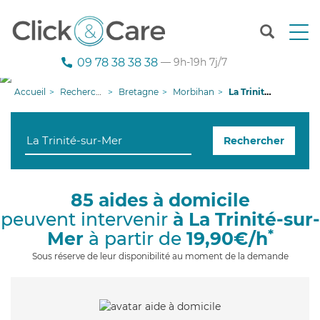
T
o
g
09 78 38 38 38
— 9h-19h 7j/7
g
l
Accueil
Recherche aide à domicile
Bretagne
Morbihan
La Trinité-sur-Mer
e
n
a
Rechercher
v
i
g
a
85 aides à domicile
t
peuvent intervenir
à La Trinité-sur-
i
o
*
Mer
à partir de
19,90€/h
n
Sous réserve de leur disponibilité au moment de la demande