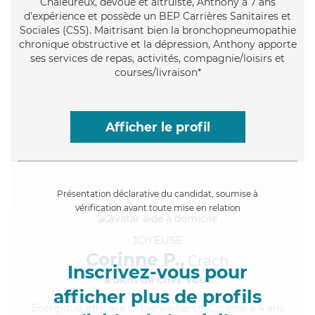
Chaleureux
, dévoué et altruiste, Anthony a 7 ans
d'expérience et possède un BEP Carrières Sanitaires et
Sociales (CSS). Maitrisant bien la bronchopneumopathie
chronique obstructive et la dépression, Anthony apporte
ses services de repas, activités, compagnie/loisirs et
courses/livraison*
Afficher le profil
Présentation déclarative du candidat, soumise à
vérification avant toute mise en relation
JOYEUSE
Corinne P.,
Crach
Inscrivez-vous pour
à 5km de chez Vous
afficher plus de profils
Énergique
, efficace et bienveillante, Corinne a 4 ans