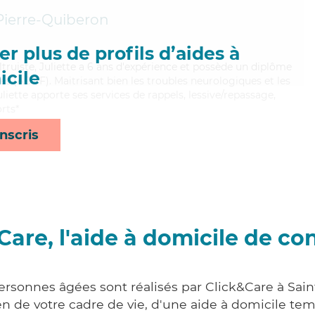
Pierre-Quiberon
r plus de profils d’aides à
ltruiste, Juliette a 6 ans d'expérience et possède un diplôme
cile
es (ADVF). Maitrisant bien les troubles neurologiques et les
uliette apporte ses services de rappels, lessive/repassage,
orts*
nscris
Care, l'aide à domicile de co
ersonnes âgées sont réalisés par Click&Care à Sai
 de votre cadre de vie, d'une aide à domicile tem