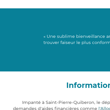
« Une sublime bienveillance ar
trouver faiseur le plus confor
Informatio
Impanté à Saint-Pierre-Quiberon, le dé
demandes d'aides financières comme
l'All