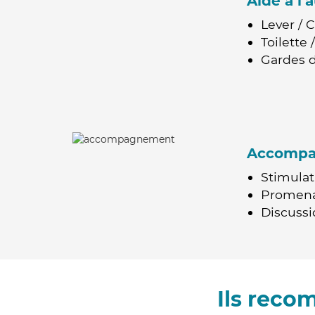
Aide à l
Lever / 
Toilette
Gardes d
Accomp
Stimulat
Promen
Discussio
Ils reco