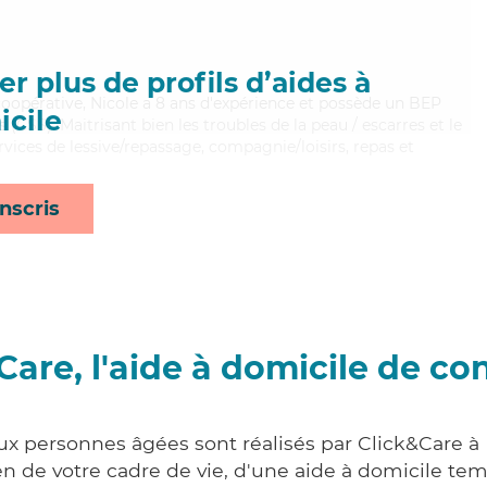
r plus de profils d’aides à
coopérative, Nicole a 8 ans d'expérience et possède un BEP
cile
s (CSS). Maitrisant bien les troubles de la peau / escarres et le
rvices de lessive/repassage, compagnie/loisirs, repas et
nscris
Care, l'aide à domicile de co
aux personnes âgées sont réalisés par Click&Care à
 de votre cadre de vie, d'une aide à domicile tem