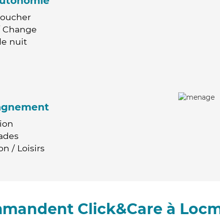
'autonomie
Coucher
 / Change
e nuit
agnement
ion
ades
n / Loisirs
mmandent Click&Care à Loc