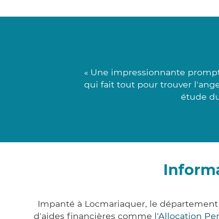
« Une impressionnante prompt
qui fait tout pour trouver l'an
étude du
Inform
Impanté à Locmariaquer, le département
d'aides financières comme
l'Allocation P