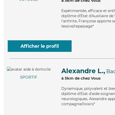
à 5km de chez Vous
Expérimentée
, efficace et en
diplôme d'État d'Auxiliaire de
l'arthrite, Françoise apporte s
lessive/repassage*
Afficher le profil
Alexandre L.,
Ba
SPORTIF
à 5km de chez Vous
Dynamique
, polyvalent et bi
diplôme d'Etat d'aide-soignant
neurologiques, Alexandre appor
compagnie/loisirs*