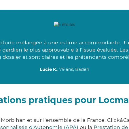
itude mélangée à une estime accommodante . Un 
ge gardien le plus approuvable à l'issue évaluée. L
 dossier et sont claires et les prétendants compréh
Lucie K.
, 79 ans, Baden
ations pratiques pour Locma
 Morbihan et sur l'ensemble de la France, Click
ersonnalisée d'Autonomie (APA)
ou la
Prestation d