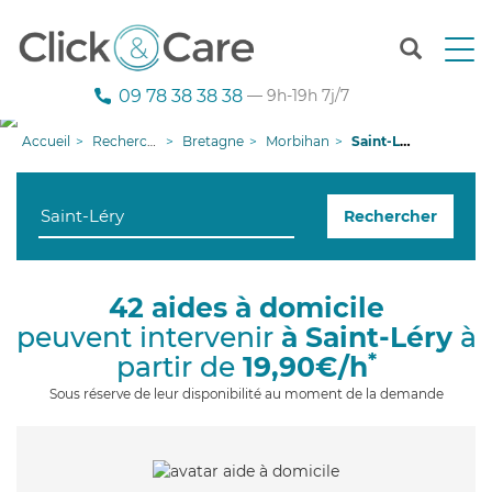
T
o
g
09 78 38 38 38
— 9h-19h 7j/7
g
l
Accueil
Recherche aide à domicile
Bretagne
Morbihan
Saint-Léry
e
n
a
Rechercher
v
i
g
a
42 aides à domicile
t
peuvent intervenir
à Saint-Léry
à
i
o
*
partir de
19,90€/h
n
Sous réserve de leur disponibilité au moment de la demande