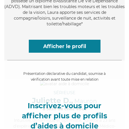
possède un diplôme d'Assistante De Vie Dépendance
(ADVD). Maitrisant bien les troubles moteurs et les troubles
de la vision, Laura apporte ses services de
compagnie/loisirs, surveillance de nuit, activités et
toilette/habillage*
Afficher le profil
Présentation déclarative du candidat, soumise à
vérification avant toute mise en relation
SÉRIEUSE
Juliette D.,
Mauron
Inscrivez-vous pour
à 5km de chez Vous
afficher plus de profils
Intuitive
, dynamique et optimiste, Juliette a 23 ans
d’aides à domicile
d'expérience et possède un diplôme d'Aide Médico-