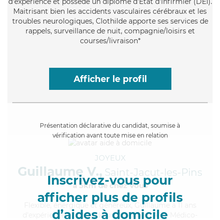
d'expérience et possède un diplôme d'Etat d'infirmier (DEI).
Maitrisant bien les accidents vasculaires cérébraux et les
troubles neurologiques, Clothilde apporte ses services de
rappels, surveillance de nuit, compagnie/loisirs et
courses/livraison*
Afficher le profil
Présentation déclarative du candidat, soumise à
vérification avant toute mise en relation
JOYEUX
Guillaume V.,
Saint-Jacut-les-Pins
Inscrivez-vous pour
à 5km de chez Vous
afficher plus de profils
Flexible
, énergique et généreux, Guillaume a 11 ans
d’aides à domicile
d'expérience et possède un diplôme d'Aide Médico-