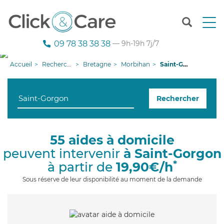
T
o
g
09 78 38 38 38
— 9h-19h 7j/7
g
l
Accueil
Recherche aide à domicile
Bretagne
Morbihan
Saint-Gorgon
e
n
a
Rechercher
v
i
g
a
55 aides à domicile
t
peuvent intervenir
à Saint-Gorgon
i
o
*
à partir de
19,90€/h
n
Sous réserve de leur disponibilité au moment de la demande