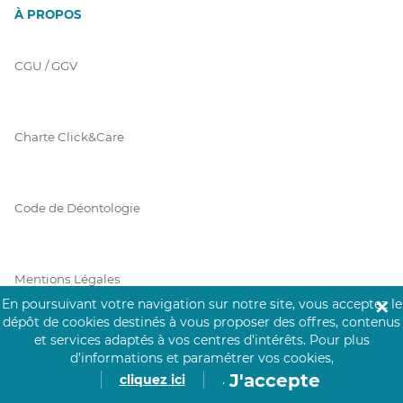
À PROPOS
CGU / GGV
Charte Click&Care
Code de Déontologie
Mentions Légales
En poursuivant votre navigation sur notre site, vous acceptez le
✕
dépôt de cookies destinés à vous proposer des offres, contenus
et services adaptés à vos centres d’intérêts.
Pour plus
Prérequis Click&Care
d’informations et paramétrer vos cookies,
J'accepte
cliquez ici
.