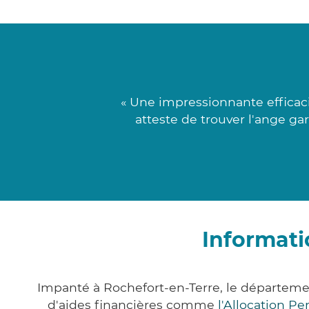
« Une impressionnante efficaci
atteste de trouver l'ange ga
Informati
Impanté à Rochefort-en-Terre, le départem
d'aides financières comme
l'Allocation P