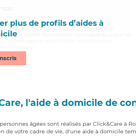
nsac
r plus de profils d’aides à
igoureuse, Blandine a 11 ans d'expérience et possède un
cile
x Familles (ADVF). Maitrisant bien les troubles du sang et les
x, Blandine apporte ses services de toilette/habillage,
ourses/livraison*
nscris
Care, l'aide à domicile de co
 personnes âgées sont réalisés par Click&Care à Ro
 de votre cadre de vie, d'une aide à domicile tem