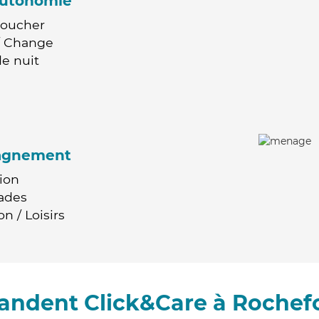
'autonomie
Coucher
 / Change
e nuit
agnement
ion
ades
n / Loisirs
andent Click&Care à Rochefo