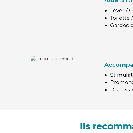
Aide à l
Lever / 
Toilette
Gardes d
Accomp
Stimulat
Promen
Discussio
Ils recomm