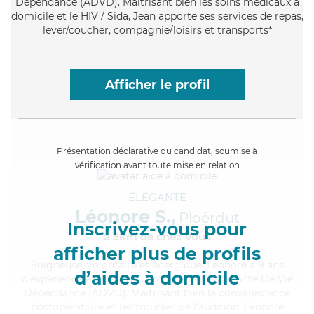
Dépendance (ADVD). Maitrisant bien les soins médicaux à
domicile et le HIV / Sida, Jean apporte ses services de repas,
lever/coucher, compagnie/loisirs et transports*
Afficher le profil
Présentation déclarative du candidat, soumise à
vérification avant toute mise en relation
ÉLÉGANTE
Léonore S.,
Ploërdut
Inscrivez-vous pour
à 5km de chez Vous
afficher plus de profils
Soigneuse
, volontaire et énergique, Léonore a 9 ans
d’aides à domicile
d'expérience et possède un diplôme d'Assistante De Vie
Dépendance (ADVD). Maitrisant bien la convalescence
postopératoire et les troubles de l'audition, Léonore