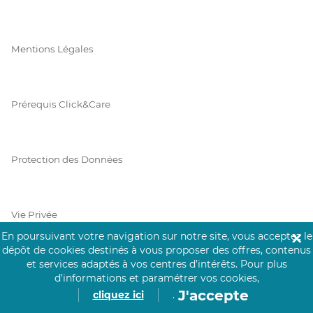
Mentions Légales
Prérequis Click&Care
Protection des Données
Vie Privée
En poursuivant votre navigation sur notre site, vous acceptez le
✕
dépôt de cookies destinés à vous proposer des offres, contenus
et services adaptés à vos centres d’intérêts.
Pour plus
PAIEMENT SÉCURISÉ
d’informations et paramétrer vos cookies,
J'accepte
cliquez ici
.
La collecte de vos informations de carte bancaire est cryptée