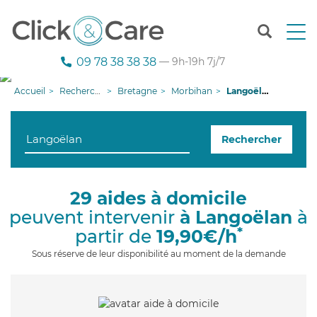
T
o
g
09 78 38 38 38
— 9h-19h 7j/7
g
l
Accueil
Recherche aide à domicile
Bretagne
Morbihan
Langoëlan
e
n
a
Rechercher
v
i
g
a
29 aides à domicile
t
peuvent intervenir
à Langoëlan
à
i
o
*
partir de
19,90€/h
n
Sous réserve de leur disponibilité au moment de la demande