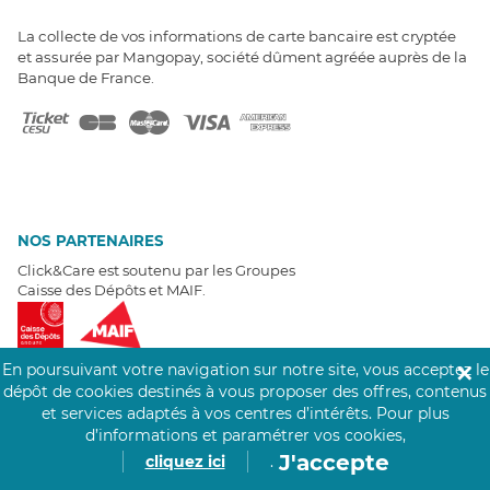
La collecte de vos informations de carte bancaire est cryptée
et assurée par Mangopay, société dûment agréée auprès de la
Banque de France.
NOS PARTENAIRES
Click&Care est soutenu par les Groupes
Caisse des Dépôts et MAIF.
En poursuivant votre navigation sur notre site, vous acceptez le
✕
dépôt de cookies destinés à vous proposer des offres, contenus
et services adaptés à vos centres d’intérêts.
Pour plus
EXPERTS À VOTRE ÉCOUTE
d’informations et paramétrer vos cookies,
Un besoin de recrutement ? Click&Care vous accompagne par
J'accepte
cliquez ici
.
téléphone 7/7
.