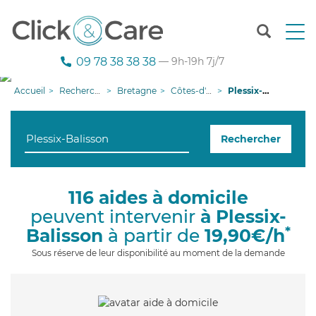
T
o
g
09 78 38 38 38
— 9h-19h 7j/7
g
l
Accueil
Recherche aide à domicile
Bretagne
Côtes-d'armor
Plessix-Balisson
e
n
a
Rechercher
v
i
g
a
116 aides à domicile
t
peuvent intervenir
à Plessix-
i
o
*
Balisson
à partir de
19,90€/h
n
Sous réserve de leur disponibilité au moment de la demande