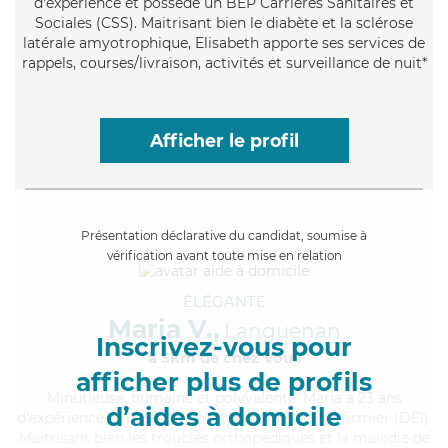
d'expérience et possède un BEP Carrières Sanitaires et
Sociales (CSS). Maitrisant bien le diabète et la sclérose
latérale amyotrophique, Elisabeth apporte ses services de
rappels, courses/livraison, activités et surveillance de nuit*
Afficher le profil
Présentation déclarative du candidat, soumise à
vérification avant toute mise en relation
ÉLÉGANTE
Maria V.,
Languenan
Inscrivez-vous pour
à 5km de chez Vous
afficher plus de profils
Minutieuse
, humaine et polyvalente, Maria a 23 ans
d’aides à domicile
d'expérience et possède un diplôme d'Etat d'infirmier (DEI).
Maitrisant bien les troubles orthopédiques et la maladie de