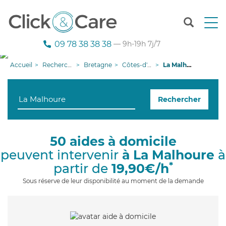
T
o
g
09 78 38 38 38
— 9h-19h 7j/7
g
l
Accueil
Recherche aide à domicile
Bretagne
Côtes-d'armor
La Malhoure
e
n
a
Rechercher
v
i
g
a
50 aides à domicile
t
peuvent intervenir
à La Malhoure
à
i
o
*
partir de
19,90€/h
n
Sous réserve de leur disponibilité au moment de la demande