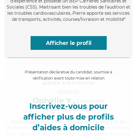
d'expérience et possède un BEP Carrières Sanitaires et
Sociales (CSS). Maitrisant bien les troubles de l'audition et
les troubles cardiovasculaires, Pierre apporte ses services
de transports, activités, courses/livraison et mobilité*
Afficher le profil
Présentation déclarative du candidat, soumise à
vérification avant toute mise en relation
SÉRIEUSE
Ophélie Y.,
Lamballe
Inscrivez-vous pour
à 5km de chez Vous
afficher plus de profils
Rigoureuse
, volontaire et polyvalente, Ophélie a 14 ans
d’aides à domicile
d'expérience et possède un diplôme d'Etat d'aide-soignant
(AS). Maitrisant bien la démence et les troubles rénaux ou