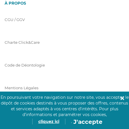
À PROPOS
CGU / GGV
Charte Click&Care
Code de Déontologie
Mentions Légales
En poursuivant votre navigation sur notre site, vous acceptez le
✕
dépôt de cookies destinés à vous proposer des offres, contenus
et services adaptés à vos centres d’intérêts.
Pour plus
Prérequis Click&Care
d’informations et paramétrer vos cookies,
J'accepte
cliquez ici
.