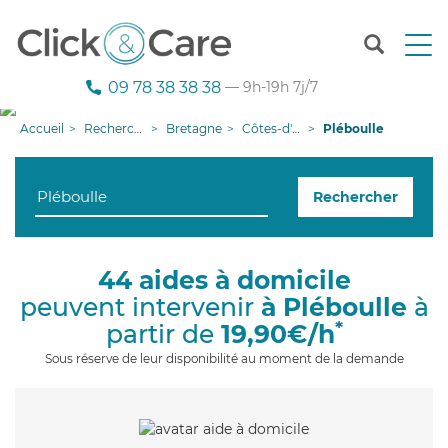
T
o
g
09 78 38 38 38
— 9h-19h 7j/7
g
l
Accueil
Recherche aide à domicile
Bretagne
Côtes-d'armor
Pléboulle
e
n
a
Rechercher
v
i
g
a
44 aides à domicile
t
peuvent intervenir
à Pléboulle
à
i
o
*
partir de
19,90€/h
n
Sous réserve de leur disponibilité au moment de la demande