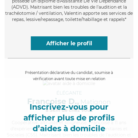
possède un diplôme d'Assistante De Vie Dépendance
(ADVD). Maitrisant bien les troubles de l'audition et la
trachéotomie / ventilation, Valentin apporte ses services de
repas, lessive/repassage, toilette/habillage et rappels*
Afficher le profil
Présentation déclarative du candidat, soumise à
vérification avant toute mise en relation
ÉLÉGANTE
Françoise D.,
Matignon
Inscrivez-vous pour
à 5km de chez Vous
afficher plus de profils
Coopérative
, altruiste et soigneuse, Françoise a 11 ans
d’aides à domicile
d'expérience et possède un BEP Carrières Sanitaires et
Sociales (CSS). Maitrisant bien les troubles de l'audition et