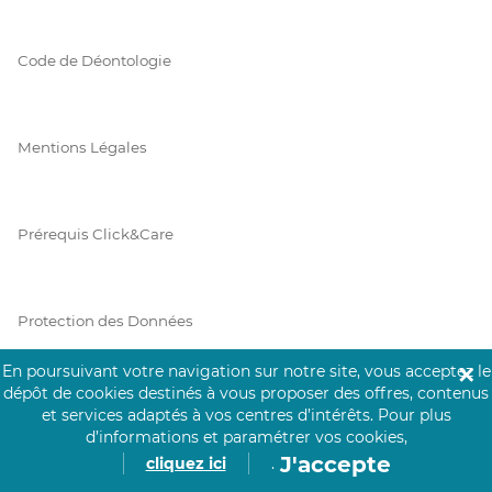
Code de Déontologie
Mentions Légales
Prérequis Click&Care
Protection des Données
En poursuivant votre navigation sur notre site, vous acceptez le
✕
dépôt de cookies destinés à vous proposer des offres, contenus
Vie Privée
et services adaptés à vos centres d’intérêts.
Pour plus
d’informations et paramétrer vos cookies,
J'accepte
cliquez ici
.