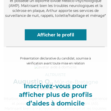
et possède un diplôme d'Aide Médico-Psychologique
(AMP). Maitrisant bien les troubles neurologiques et la
sclérose en plaque, Arthur apporte ses services de
surveillance de nuit, rappels, toilette/habillage et ménage*
Afficher le profil
Présentation déclarative du candidat, soumise à
vérification avant toute mise en relation
ALTRUISTE
Augustin Q.,
Mûr-de-Bretagne
Inscrivez-vous pour
à 5km de chez Vous
afficher plus de profils
Intuitive
, humain et ponctuel, Augustin a 4 ans d'expérience
d’aides à domicile
et possède un diplôme d'Etat d'aide-soignant (AS).
Maitrisant bien la trachéotomie / ventilation et les troubles