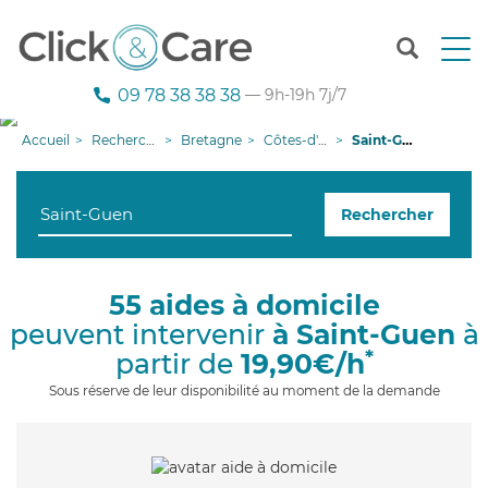
T
o
g
09 78 38 38 38
— 9h-19h 7j/7
g
l
Accueil
Recherche aide à domicile
Bretagne
Côtes-d'armor
Saint-Guen
e
n
a
Rechercher
v
i
g
a
55 aides à domicile
t
peuvent intervenir
à Saint-Guen
à
i
o
*
partir de
19,90€/h
n
Sous réserve de leur disponibilité au moment de la demande