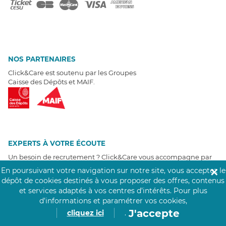
NOS PARTENAIRES
Click&Care est soutenu par les Groupes
Caisse des Dépôts et MAIF.
EXPERTS À VOTRE ÉCOUTE
Un besoin de recrutement ? Click&Care vous accompagne par
téléphone 7/7
.
En poursuivant votre navigation sur notre site, vous acceptez le
✕
Être rappelé aujourd'hui
dépôt de cookies destinés à vous proposer des offres, contenus
et services adaptés à vos centres d’intérêts.
Pour plus
d’informations et paramétrer vos cookies,
T
É
MOIGNAGES CLIENTS
J'accepte
cliquez ici
.
4,6
/5