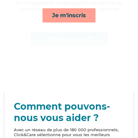
les soins palliatifs, Aurélie apporte ses services de
lessive/repassage, toilette/habillage, rappels et
Je m'inscris
courses/livraison*
Afficher le profil
Comment pouvons-
nous vous aider ?
Avec un réseau de plus de 180 000 professionnels,
Click&Care sélectionne pour vous les meilleurs