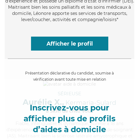
d'expérience et possède un diplôme d'Etat d'infirmier (DEI).
Maitrisant bien les soins palliatifs et les soins médicaux à
domicile, Léonore apporte ses services de transports,
lever/coucher, activités et compagnie/loisirs*
Afficher le profil
Présentation déclarative du candidat, soumise à
vérification avant toute mise en relation
SÉRIEUSE
Aurélie X.,
Kermaria-Sulard
Inscrivez-vous pour
à 5km de chez Vous
afficher plus de profils
Fiable
, infatiguable et dynamique, Aurélie a 18 ans
d’aides à domicile
d'expérience et possède un diplôme d'Etat d'aide-soignant
(AS). Maitrisant bien la sclérose latérale amyotrophique et