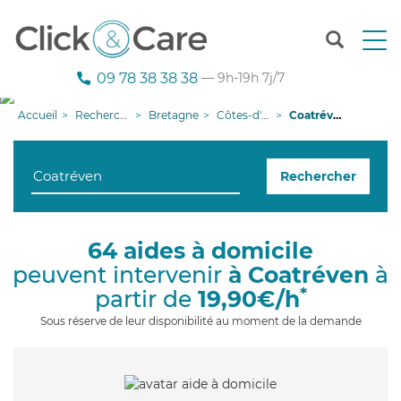
T
o
g
09 78 38 38 38
— 9h-19h 7j/7
g
l
Accueil
Recherche aide à domicile
Bretagne
Côtes-d'armor
Coatréven
e
n
a
Rechercher
v
i
g
a
64 aides à domicile
t
peuvent intervenir
à Coatréven
à
i
o
*
partir de
19,90€/h
n
Sous réserve de leur disponibilité au moment de la demande