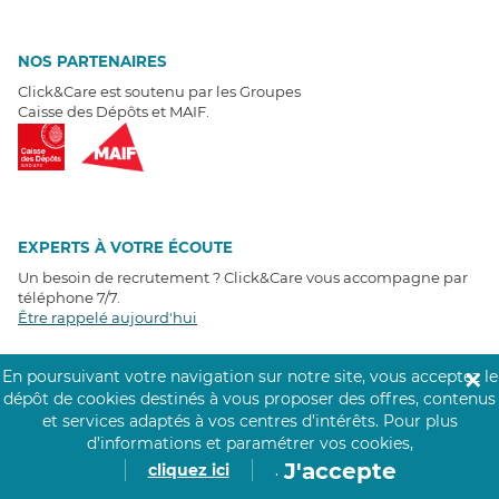
NOS PARTENAIRES
Click&Care est soutenu par les Groupes
Caisse des Dépôts et MAIF.
EXPERTS À VOTRE ÉCOUTE
Un besoin de recrutement ? Click&Care vous accompagne par
téléphone 7/7
.
Être rappelé aujourd'hui
En poursuivant votre navigation sur notre site, vous acceptez le
✕
T
É
MOIGNAGES CLIENTS
dépôt de cookies destinés à vous proposer des offres, contenus
et services adaptés à vos centres d’intérêts.
Pour plus
4,6
/5
d’informations et paramétrer vos cookies,
Avis clients
récoltés sur
J'accepte
cliquez ici
.
Google