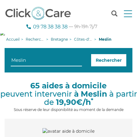
T
o
g
09 78 38 38 38
— 9h-19h 7j/7
g
l
Accueil
Recherche aide à domicile
Bretagne
Côtes-d'armor
Meslin
e
n
a
Rechercher
v
i
g
a
65 aides à domicile
t
peuvent intervenir
à Meslin
à partir
i
o
*
de
19,90€/h
n
Sous réserve de leur disponibilité au moment de la demande