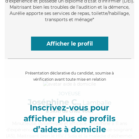
d'expérience et possède un diplôme d'Etat d'infirmier (DEI).
Maitrisant bien les troubles de l'audition et la démence,
Aurélie apporte ses services de repas, toilette/habillage,
transports et ménage*
Afficher le profil
Présentation déclarative du candidat, soumise à
vérification avant toute mise en relation
JOYEUSE
Joséphine C.,
Lamballe
Inscrivez-vous pour
à 5km de chez Vous
afficher plus de profils
Minutieuse
, dynamique et efficace, Joséphine a 11 ans
d’aides à domicile
d'expérience et possède un diplôme d'Etat d'aide-soignant
(AS). Maitrisant bien le HIV / Sida et la maladie d'alzheimer,