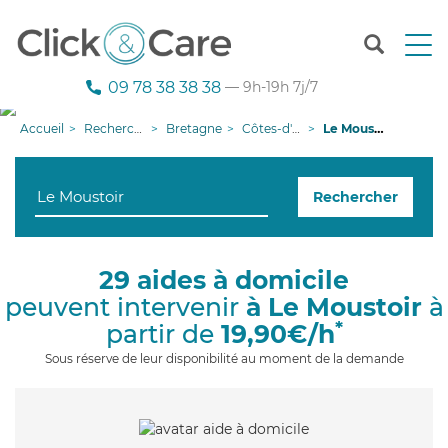
T
o
g
09 78 38 38 38
— 9h-19h 7j/7
g
l
Accueil
Recherche aide à domicile
Bretagne
Côtes-d'armor
Le Moustoir
e
n
a
Rechercher
v
i
g
a
29 aides à domicile
t
peuvent intervenir
à Le Moustoir
à
i
o
*
partir de
19,90€/h
n
Sous réserve de leur disponibilité au moment de la demande