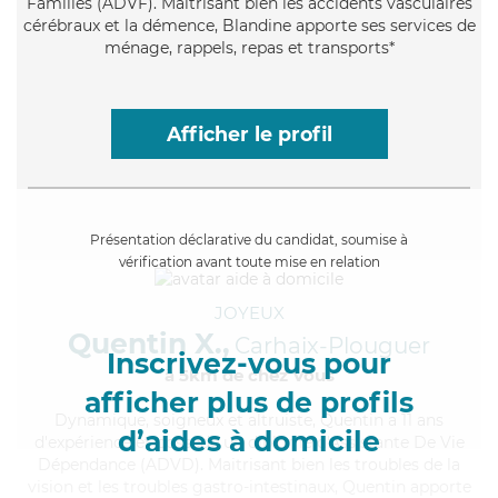
Familles (ADVF). Maitrisant bien les accidents vasculaires
cérébraux et la démence, Blandine apporte ses services de
ménage, rappels, repas et transports*
Afficher le profil
Présentation déclarative du candidat, soumise à
vérification avant toute mise en relation
JOYEUX
Quentin X.,
Carhaix-Plouguer
Inscrivez-vous pour
à 5km de chez Vous
afficher plus de profils
Dynamique
, soigneux et altruiste, Quentin a 11 ans
d’aides à domicile
d'expérience et possède un diplôme d'Assistante De Vie
Dépendance (ADVD). Maitrisant bien les troubles de la
vision et les troubles gastro-intestinaux, Quentin apporte