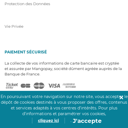
Protection des Données
Vie Privée
PAIEMENT SÉCURISÉ
La collecte de vos informations de carte bancaire est cryptée
et assurée par Mangopay, société dûment agréée auprès de la
Banque de France.
En poursuivant votre navigation sur notre site, vous acceptez le
✕
dépôt de cookies destinés à vous proposer des offres, contenus
et services adaptés à vos centres d’intérêts.
Pour plus
d’informations et paramétrer vos cookies,
NOS PARTENAIRES
J'accepte
cliquez ici
.
Click&Care est soutenu par les Groupes