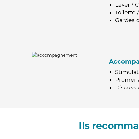
Lever / 
Toilette
Gardes d
Accomp
Stimulat
Promen
Discussio
Ils recomma