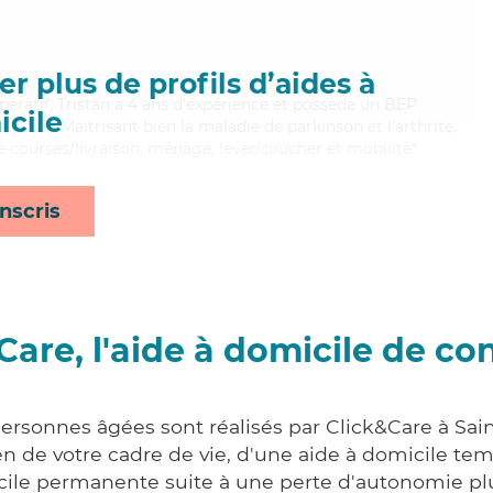
r plus de profils d’aides à
pératif, Tristan a 4 ans d'expérience et possède un BEP
cile
s (CSS). Maitrisant bien la maladie de parkinson et l'arthrite,
e courses/livraison, ménage, lever/coucher et mobilité*
nscris
Care, l'aide à domicile de co
personnes âgées sont réalisés par Click&Care à Sai
 de votre cadre de vie, d'une aide à domicile tem
cile permanente suite à une perte d'autonomie pl