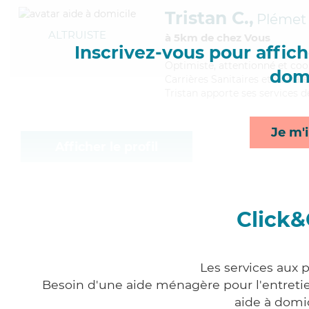
Tristan C.,
Plémet
ALTRUISTE
à 5km de chez Vous
Inscrivez-vous pour affiche
Optimiste
, attentionné et coo
domi
Carrières Sanitaires et Sociale
Tristan apporte ses services d
Je m'i
Afficher le profil
Click&
Les services aux 
Besoin d'une aide ménagère pour l'entretien
aide à domi