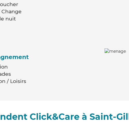
Coucher
 / Change
e nuit
agnement
ion
ades
n / Loisirs
ndent Click&Care à Saint-Gi