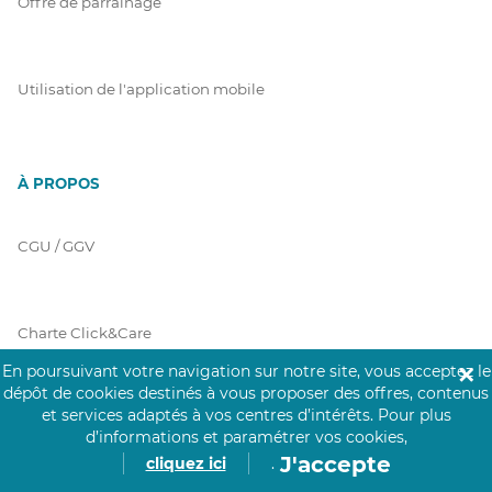
Offre de parrainage
Utilisation de l'application mobile
À PROPOS
CGU / GGV
Charte Click&Care
En poursuivant votre navigation sur notre site, vous acceptez le
✕
dépôt de cookies destinés à vous proposer des offres, contenus
et services adaptés à vos centres d’intérêts.
Pour plus
Code de Déontologie
d’informations et paramétrer vos cookies,
J'accepte
cliquez ici
.