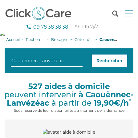
T
o
g
09 78 38 38 38
— 9h-19h 7j/7
g
l
Accueil
Recherche aide à domicile
Bretagne
Côtes-d'armor
Caouënnec-Lanvézéac
e
n
a
Rechercher
v
i
g
a
527 aides à domicile
t
peuvent intervenir
à Caouënnec-
i
o
*
Lanvézéac
à partir de
19,90€/h
n
Sous réserve de leur disponibilité au moment de la demande