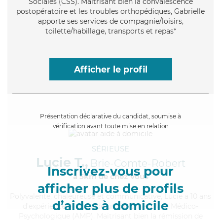
Sociales (CSS). Maitrisant bien la convalescence
postopératoire et les troubles orthopédiques, Gabrielle
apporte ses services de compagnie/loisirs,
toilette/habillage, transports et repas*
Afficher le profil
Présentation déclarative du candidat, soumise à
vérification avant toute mise en relation
SÉRIEUSE
Lucie T.,
Brie-Comte-Robert
Inscrivez-vous pour
à 5km de chez Vous
afficher plus de profils
Polyvalente
, chaleureuse et communicative, Lucie a 10 ans
d’aides à domicile
d'expérience et possède un diplôme d'Aide Médico-
Psychologique (AMP). Maitrisant bien la rémission de