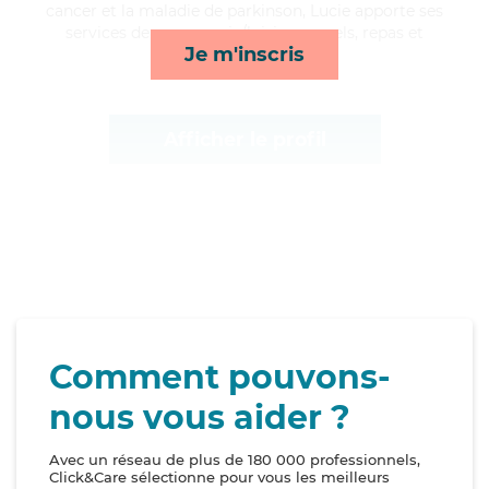
cancer et la maladie de parkinson, Lucie apporte ses
services de compagnie/loisirs, rappels, repas et
Je m'inscris
lever/coucher*
Afficher le profil
Comment pouvons-
nous vous aider ?
Avec un réseau de plus de 180 000 professionnels,
Click&Care sélectionne pour vous les meilleurs