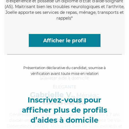
d'expérience et possède un diplôme d'Etat d'aide-soignant
(AS). Maitrisant bien les troubles neurologiques et l'arthrite,
Joelle apporte ses services de repas, ménage, transports et
rappels*
Afficher le profil
Présentation déclarative du candidat, soumise à
vérification avant toute mise en relation
ÉLÉGANTE
Gabrielle V.,
Ménéac
Inscrivez-vous pour
à 5km de chez Vous
afficher plus de profils
Généreuse
, rigoureuse et coopérative, Gabrielle a 7 ans
d’aides à domicile
d'expérience et possède un diplôme d'Assistante De Vie
Dépendance (ADVD). Maitrisant bien les soins palliatifs et