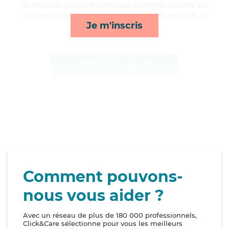
les troubles gastro-intestinaux, Gabrielle apporte ses
services de lessive/repassage, transports, activités et
Je m'inscris
courses/livraison*
Afficher le profil
Comment pouvons-
nous vous aider ?
Avec un réseau de plus de 180 000 professionnels,
Click&Care sélectionne pour vous les meilleurs