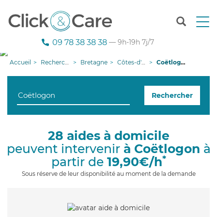
T
o
g
09 78 38 38 38
— 9h-19h 7j/7
g
l
Accueil
Recherche aide à domicile
Bretagne
Côtes-d'armor
Coëtlogon
e
n
a
Rechercher
v
i
g
a
28 aides à domicile
t
peuvent intervenir
à Coëtlogon
à
i
o
*
partir de
19,90€/h
n
Sous réserve de leur disponibilité au moment de la demande