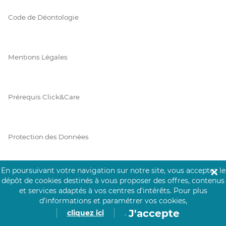
Code de Déontologie
Mentions Légales
Prérequis Click&Care
Protection des Données
En poursuivant votre navigation sur notre site, vous acceptez le
✕
Vie Privée
dépôt de cookies destinés à vous proposer des offres, contenus
et services adaptés à vos centres d’intérêts.
Pour plus
d’informations et paramétrer vos cookies,
J'accepte
cliquez ici
.
PAIEMENT SÉCURISÉ