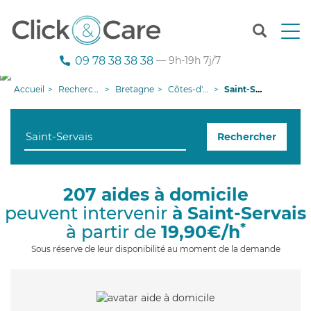
T
o
g
09 78 38 38 38
— 9h-19h 7j/7
g
l
Accueil
Recherche aide à domicile
Bretagne
Côtes-d'armor
Saint-Servais
e
n
a
Rechercher
v
i
g
a
207 aides à domicile
t
peuvent intervenir
à Saint-Servais
i
o
*
à partir de
19,90€/h
n
Sous réserve de leur disponibilité au moment de la demande