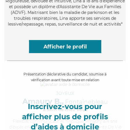
Rigoureuse
, dévouée et intuitive, Lina a 18 ans d'expérience
et possède un diplôme d'Assistante De Vie aux Familles
(ADVF). Maitrisant bien la maladie de parkinson et les
troubles respiratoires, Lina apporte ses services de
lessive/repassage, repas, surveillance de nuit et activités*
Afficher le profil
Présentation déclarative du candidat, soumise à
vérification avant toute mise en relation
JOYEUX
Amaury B.,
Fontainebleau
Inscrivez-vous pour
à 5km de chez Vous
afficher plus de profils
Flexible
, communicatif et impliqué, Amaury a 4 ans
d’aides à domicile
d'expérience et possède un diplôme d'Assistante De Vie