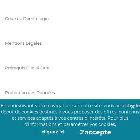
Code de Déontologie
Mentions Légales
Prérequis Click&Care
Protection des Données
En poursuivant votre navigation sur notre site, vous acceptez le
✕
dépôt de cookies destinés à vous proposer des offres, contenus
Vie Privée
et services adaptés à vos centres d’intérêts.
Pour plus
d’informations et paramétrer vos cookies,
J'accepte
cliquez ici
.