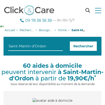
T
o
g
09 78 38 38 38
— 9h-19h 7j/7
g
l
Accueil
Recherche aide à domicile
Bourgogne-Franche-Comté
Yonne
Saint-Martin-d'Ordon
e
n
a
Rechercher
v
i
g
a
60 aides à domicile
t
peuvent intervenir
à Saint-Martin-
i
o
*
d'Ordon
à partir de
19,90€/h
n
Sous réserve de leur disponibilité au moment de la demande