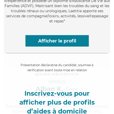
d'expérience et possède un diplôme d'Assistante De Vie aux
Familles (ADVF). Maitrisant bien les troubles du sang et les
troubles rénaux ou urologiques, Laetitia apporte ses
services de compagnie/loisirs, activités, lessive/repassage
et repas*
Afficher le profil
Présentation déclarative du candidat, soumise à
vérification avant toute mise en relation
SÉRIEUX
Alban K.,
Sens
Inscrivez-vous pour
à 5km de chez Vous
afficher plus de profils
Ponctuel
, polyvalent et flexible, Alban a 6 ans d'expérience
d’aides à domicile
et possède un diplôme d'Etat d'aide-soignant (AS).