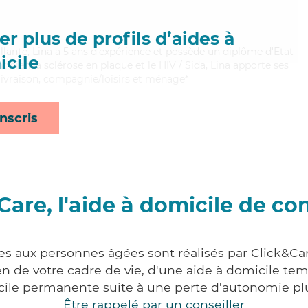
r plus de profils d’aides à
eillante, Lina a 5 ans d'expérience et possède un diplôme d'Etat
cile
t bien la sclérose en plaque et le HIV / Sida, Lina apporte ses
/livraison, compagnie/loisirs et ménage*
nscris
Care, l'aide à domicile de co
ces aux personnes âgées sont réalisés par Click&Car
 de votre cadre de vie, d'une aide à domicile tem
cile permanente suite à une perte d'autonomie pl
Être rappelé par un conseiller