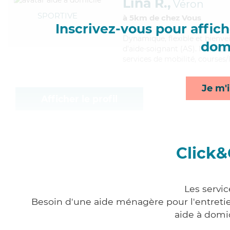
Lina R.,
Véron
SPORTIVE
à 5km de chez Vous
Inscrivez-vous pour affiche
Dynamique
, flexible et bienv
domi
d'aide-soignant (AS). Maitrisan
services de mobilité, courses
Je m'i
Afficher le profil
Click&
Les servi
Besoin d'une aide ménagère pour l'entretien
aide à domi