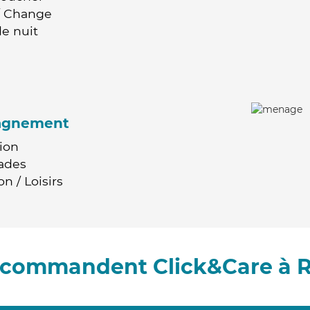
 / Change
e nuit
agnement
ion
ades
n / Loisirs
recommandent Click&Care à 