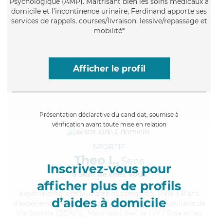
Psychologique (AMP). Maitrisant bien les soins médicaux à
domicile et l'incontinence urinaire, Ferdinand apporte ses
services de rappels, courses/livraison, lessive/repassage et
mobilité*
Afficher le profil
Présentation déclarative du candidat, soumise à
vérification avant toute mise en relation
SPORTIF
Theo I.,
Sens
Inscrivez-vous pour
à 5km de chez Vous
afficher plus de profils
Expérimenté
, enthousiaste et optimiste, Theo a 8 ans
d’aides à domicile
d'expérience et possède un diplôme d'État d'Auxiliaire de
Vie Sociale (DEAVS). Maitrisant bien le HIV / Sida et les