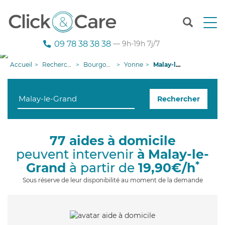
T
o
g
09 78 38 38 38
— 9h-19h 7j/7
g
l
Accueil
Recherche aide à domicile
Bourgogne-Franche-Comté
Yonne
Malay-le-Grand
e
n
a
Rechercher
v
i
g
a
77 aides à domicile
t
peuvent intervenir
à Malay-le-
i
o
*
Grand
à partir de
19,90€/h
n
Sous réserve de leur disponibilité au moment de la demande