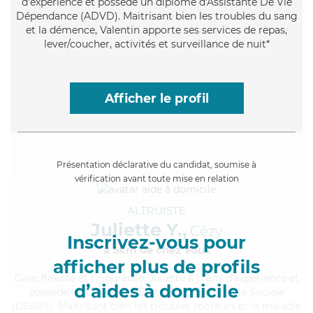
d'expérience et possède un diplôme d'Assistante De Vie
Dépendance (ADVD). Maitrisant bien les troubles du sang
et la démence, Valentin apporte ses services de repas,
lever/coucher, activités et surveillance de nuit*
Afficher le profil
Présentation déclarative du candidat, soumise à
vérification avant toute mise en relation
ALTRUISTE
Juliette Y.,
Cézy
Inscrivez-vous pour
à 5km de chez Vous
afficher plus de profils
Gaie
, flexible et rigoureuse, Juliette a 11 ans d'expérience et
d’aides à domicile
possède un diplôme d'État d'Auxiliaire de Vie Sociale
(DEAVS). Maitrisant bien les troubles moteurs et la maladie