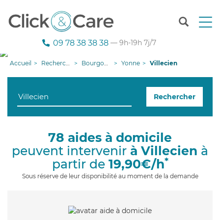
T
o
g
09 78 38 38 38
— 9h-19h 7j/7
g
l
Accueil
Recherche aide à domicile
Bourgogne-Franche-Comté
Yonne
Villecien
e
n
a
Rechercher
v
i
g
a
78 aides à domicile
t
peuvent intervenir
à Villecien
à
i
o
*
partir de
19,90€/h
n
Sous réserve de leur disponibilité au moment de la demande