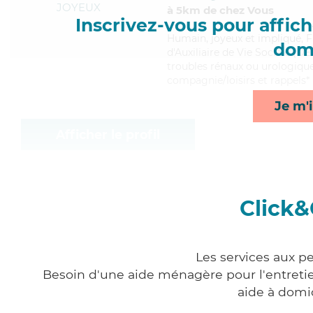
JOYEUX
à 5km de chez Vous
Inscrivez-vous pour affiche
Humain
, joyeux et impliqué, 
domi
d'Auxiliaire de Vie Sociale (DE
troubles rénaux ou urologique
compagnie/loisirs et rappels*
Je m'i
Afficher le profil
Click&
Les services aux p
Besoin d'une aide ménagère pour l'entretien
aide à domi