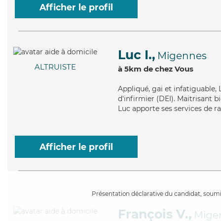
Afficher le profil
Luc I.,
Migennes
ALTRUISTE
à 5km de chez Vous
Appliqué
, gai et infatiguable
d'infirmier (DEI). Maitrisant b
Luc apporte ses services de rap
Afficher le profil
Présentation déclarative du candidat, soumis
François V.,
Mige