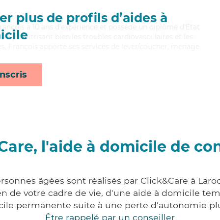
r plus de profils d’aides à
François a 10 ans d'expérience et possède un diplôme d'État
cile
AVS). Maitrisant bien les troubles cardiovasculaires et les
s, François apporte ses services de lever/coucher, ménage,
nscris
Care, l'aide à domicile de co
ersonnes âgées sont réalisés par Click&Care à Laro
 de votre cadre de vie, d'une aide à domicile tem
cile permanente suite à une perte d'autonomie pl
Être rappelé par un conseiller