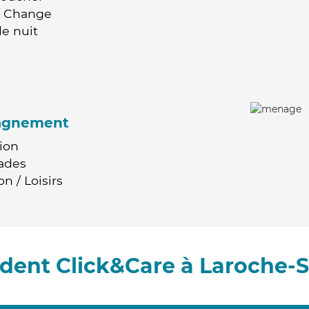
 / Change
e nuit
agnement
ion
ades
n / Loisirs
dent Click&Care à Laroche-S