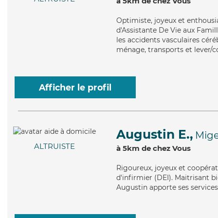
à 5km de chez Vous
Optimiste
, joyeux et enthous
d'Assistante De Vie aux Famil
les accidents vasculaires céré
ménage, transports et lever/c
Afficher le profil
Augustin E.,
Mig
ALTRUISTE
à 5km de chez Vous
Rigoureux
, joyeux et coopéra
d'infirmier (DEI). Maitrisant b
Augustin apporte ses services 