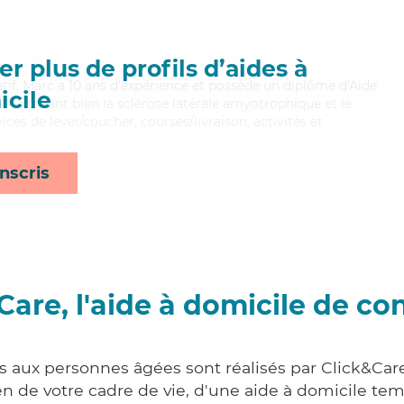
r plus de profils d’aides à
if, Marc a 10 ans d'expérience et possède un diplôme d'Aide
cile
aitrisant bien la sclérose latérale amyotrophique et le
ices de lever/coucher, courses/livraison, activités et
nscris
Care, l'aide à domicile de co
es aux personnes âgées sont réalisés par Click&Care
 de votre cadre de vie, d'une aide à domicile tem