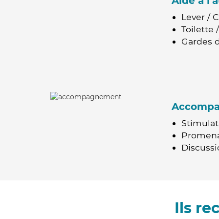
Aide à l
Lever / 
Toilette
Gardes d
Accomp
Stimulat
Promen
Discussio
Ils r