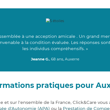
ssemblée à une acception amicale . Un grand merci
convenable à la condition évaluée. Les réponses son
les individus compréhensifs. »
Jeanne G.
, 68 ans, Auxerre
rmations pratiques pour Au
e et sur l'ensemble de la France, Click&Care vo
lisée d'Autonomie (APA)
ou la
Prestation de Compe