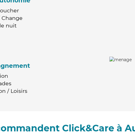
'autonomie
Coucher
 / Change
e nuit
agnement
ion
ades
n / Loisirs
ecommandent Click&Care à A