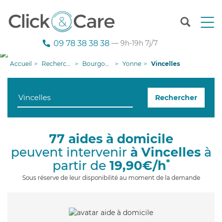
T
o
g
09 78 38 38 38
— 9h-19h 7j/7
g
l
Accueil
Recherche aide à domicile
Bourgogne-Franche-Comté
Yonne
Vincelles
e
n
a
Rechercher
v
i
g
a
77 aides à domicile
t
peuvent intervenir
à Vincelles
à
i
o
*
partir de
19,90€/h
n
Sous réserve de leur disponibilité au moment de la demande