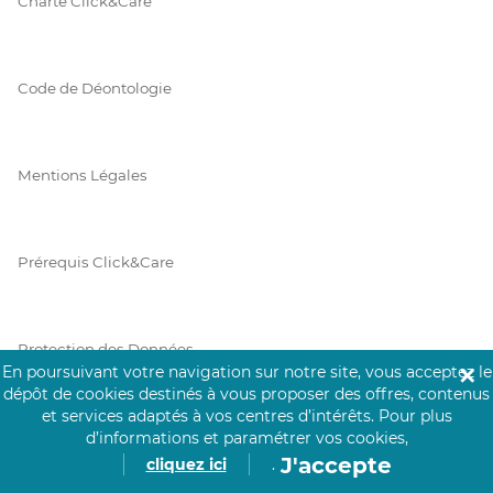
Charte Click&Care
Code de Déontologie
Mentions Légales
Prérequis Click&Care
Protection des Données
En poursuivant votre navigation sur notre site, vous acceptez le
✕
dépôt de cookies destinés à vous proposer des offres, contenus
et services adaptés à vos centres d’intérêts.
Pour plus
Vie Privée
d’informations et paramétrer vos cookies,
J'accepte
cliquez ici
.