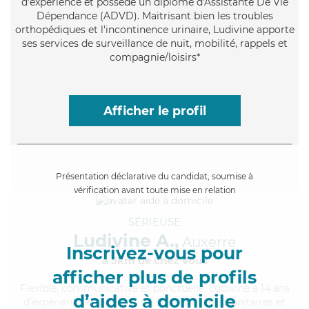
d'expérience et possède un diplôme d'Assistante De Vie
Dépendance (ADVD). Maitrisant bien les troubles
orthopédiques et l'incontinence urinaire, Ludivine apporte
ses services de surveillance de nuit, mobilité, rappels et
compagnie/loisirs*
Afficher le profil
Présentation déclarative du candidat, soumise à
vérification avant toute mise en relation
SÉRIEUSE
Ludivine A.,
Auxerre
Inscrivez-vous pour
à 5km de chez Vous
afficher plus de profils
Flexible
, communicative et ponctuelle, Ludivine a 14 ans
d’aides à domicile
d'expérience et possède un BEP Carrières Sanitaires et