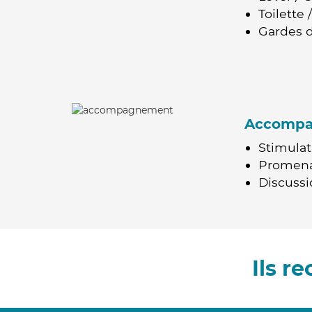
Toilette
Gardes d
Accomp
Stimulat
Promen
Discussio
Ils r