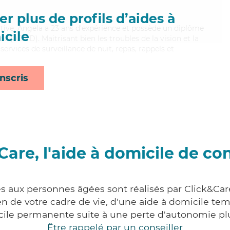
r plus de profils d’aides à
tive, Angela a 23 ans d'expérience et possède un diplôme
cile
 (ADVD). Maitrisant bien les troubles de la vision et la
rvices de surveillance de nuit, repas, rappels et
nscris
Care, l'aide à domicile de co
es aux personnes âgées sont réalisés par Click&Care
 de votre cadre de vie, d'une aide à domicile tem
cile permanente suite à une perte d'autonomie pl
Être rappelé par un conseiller