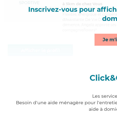
SPORTIVE
à 5km de chez Vous
Inscrivez-vous pour affiche
Flexible
, énergique et coopéra
domi
d'Assistante De Vie Dépendance
démence, Angela apporte ses se
compagnie/loisirs*
Je m'i
Afficher le profil
Click&
Les servic
Besoin d'une aide ménagère pour l'entretien
aide à domi