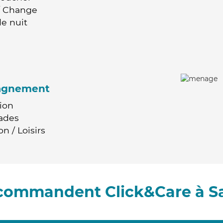
 / Change
e nuit
agnement
ion
ades
n / Loisirs
ecommandent Click&Care à S