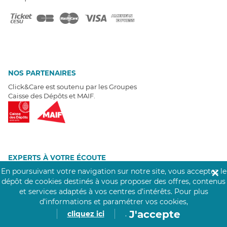
NOS PARTENAIRES
Click&Care est soutenu par les Groupes
Caisse des Dépôts et MAIF.
EXPERTS À VOTRE ÉCOUTE
En poursuivant votre navigation sur notre site, vous acceptez le
Un besoin de recrutement ? Click&Care vous accompagne par
✕
téléphone 7/7
.
dépôt de cookies destinés à vous proposer des offres, contenus
Être rappelé aujourd'hui
et services adaptés à vos centres d’intérêts.
Pour plus
d’informations et paramétrer vos cookies,
J'accepte
cliquez ici
.
T
É
MOIGNAGES CLIENTS