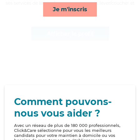
ses services de lessive/repassage, activités, lever/coucher et
Je m'inscris
toilette/habillage*
Afficher le profil
Comment pouvons-
nous vous aider ?
Avec un réseau de plus de 180 000 professionnels,
Click&Care sélectionne pour vous les meilleurs
candidats pour votre maintien à domicile ou vos