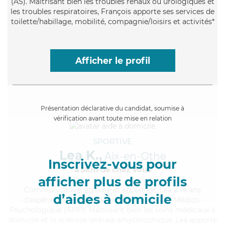
(AS). Maitrisant bien les troubles rénaux ou urologiques et
les troubles respiratoires, François apporte ses services de
toilette/habillage, mobilité, compagnie/loisirs et activités*
Afficher le profil
Présentation déclarative du candidat, soumise à
vérification avant toute mise en relation
SPORTIVE
Lea K.,
Aix-en-Othe
Inscrivez-vous pour
à 5km de chez Vous
afficher plus de profils
Communicative
, joyeuse et appliquée, Lea a 14 ans
d’aides à domicile
d'expérience et possède un diplôme d'Aide Médico-
Psychologique (AMP). Maitrisant bien les soins médicaux à
domicile et la sclérose latérale amyotrophique, Lea apporte