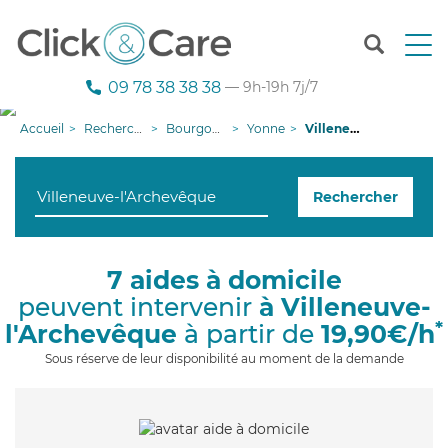
T
o
g
09 78 38 38 38
— 9h-19h 7j/7
g
l
Accueil
Recherche aide à domicile
Bourgogne-Franche-Comté
Yonne
Villeneuve-l'Archevêque
e
n
a
Rechercher
v
i
g
a
7 aides à domicile
t
peuvent intervenir
à Villeneuve-
i
o
*
l'Archevêque
à partir de
19,90€/h
n
Sous réserve de leur disponibilité au moment de la demande