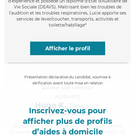
d'expérience et possède un diplôme d'État d'Auxiliaire de
Vie Sociale (DEAVS). Maitrisant bien les troubles de
l'audition et les troubles respiratoires, Lucie apporte ses
services de lever/coucher, transports, activités et
toilette/habillage*
Afficher le profil
Présentation déclarative du candidat, soumise à
vérification avant toute mise en relation
ALTRUISTE
Hugo K.,
Besançon
Inscrivez-vous pour
à 5km de chez Vous
afficher plus de profils
Rigoureux
, expérimenté et polyvalent, Hugo a 4 ans
d’aides à domicile
d'expérience et possède un diplôme d'Assistante De Vie