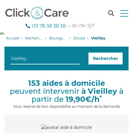
T
o
g
09 78 38 38 38
— 9h-19h 7j/7
g
l
Accueil
Recherche aide à domicile
Bourgogne-Franche-Comté
Doubs
Vieilley
e
n
a
Rechercher
v
i
g
a
153 aides à domicile
t
peuvent intervenir
à Vieilley
à
i
o
*
partir de
19,90€/h
n
Sous réserve de leur disponibilité au moment de la demande