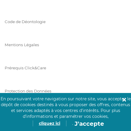
Code de Déontologie
Mentions Légales
Prérequis Click&Care
Protection des Données
En poursuivant votre navigation sur notre site, vous acceptez le
✕
dépôt de cookies destinés à vous proposer des offres, contenus
et services adaptés à vos centres d’intérêts.
Pour plus
Vie Privée
d’informations et paramétrer vos cookies,
J'accepte
cliquez ici
.