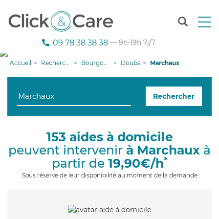
T
o
g
09 78 38 38 38
— 9h-19h 7j/7
g
l
Accueil
Recherche aide à domicile
Bourgogne-Franche-Comté
Doubs
Marchaux
e
n
a
Rechercher
v
i
g
a
153 aides à domicile
t
peuvent intervenir
à Marchaux
à
i
o
*
partir de
19,90€/h
n
Sous réserve de leur disponibilité au moment de la demande