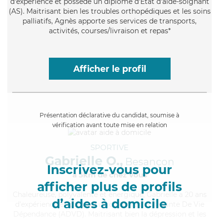
d'expérience et possède un diplôme d'Etat d'aide-soignant
(AS). Maitrisant bien les troubles orthopédiques et les soins
palliatifs, Agnès apporte ses services de transports,
activités, courses/livraison et repas*
Afficher le profil
Présentation déclarative du candidat, soumise à
vérification avant toute mise en relation
SPORTIVE
Gabrielle O.,
Besançon
Inscrivez-vous pour
à 5km de chez Vous
afficher plus de profils
Chaleureuse
, polyvalente et énergique, Gabrielle a 20 ans
d’aides à domicile
d'expérience et possède un diplôme d'Assistante De Vie
Dépendance (ADVD). Maitrisant bien la dépression et les