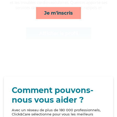
et les troubles cardiovasculaires, Quentin apporte ses
services de lever/coucher, transports, rappels et
Je m'inscris
lessive/repassage*
Afficher le profil
Comment pouvons-
nous vous aider ?
Avec un réseau de plus de 180 000 professionnels,
Click&Care sélectionne pour vous les meilleurs