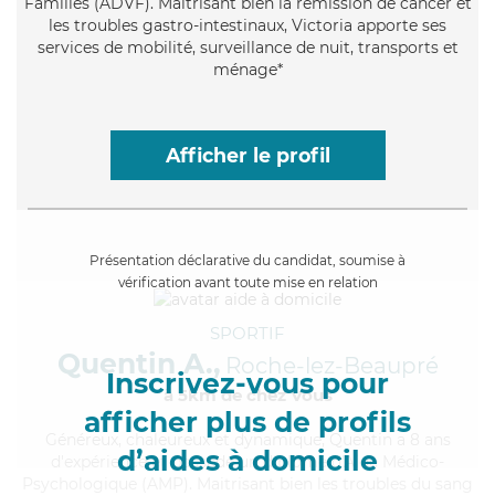
Familles (ADVF). Maitrisant bien la rémission de cancer et
les troubles gastro-intestinaux, Victoria apporte ses
services de mobilité, surveillance de nuit, transports et
ménage*
Afficher le profil
Présentation déclarative du candidat, soumise à
vérification avant toute mise en relation
SPORTIF
Quentin A.,
Roche-lez-Beaupré
Inscrivez-vous pour
à 5km de chez Vous
afficher plus de profils
Généreux
, chaleureux et dynamique, Quentin a 8 ans
d’aides à domicile
d'expérience et possède un diplôme d'Aide Médico-
Psychologique (AMP). Maitrisant bien les troubles du sang