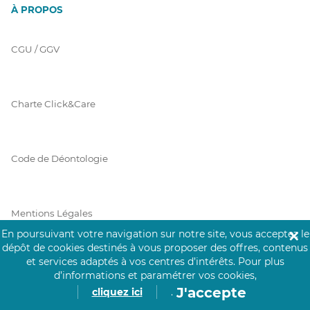
À PROPOS
CGU / GGV
Charte Click&Care
Code de Déontologie
Mentions Légales
En poursuivant votre navigation sur notre site, vous acceptez le
✕
dépôt de cookies destinés à vous proposer des offres, contenus
et services adaptés à vos centres d’intérêts.
Pour plus
Prérequis Click&Care
d’informations et paramétrer vos cookies,
J'accepte
cliquez ici
.