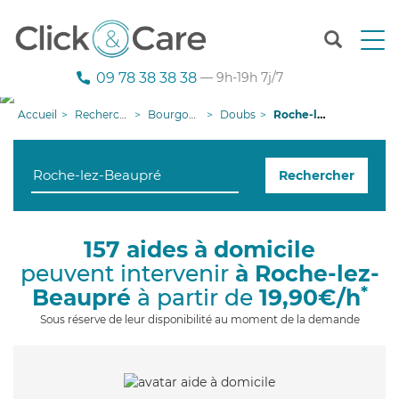
T
o
g
09 78 38 38 38
— 9h-19h 7j/7
g
l
Accueil
Recherche aide à domicile
Bourgogne-Franche-Comté
Doubs
Roche-lez-Beaupré
e
n
a
Rechercher
v
i
g
a
157 aides à domicile
t
peuvent intervenir
à Roche-lez-
i
o
*
Beaupré
à partir de
19,90€/h
n
Sous réserve de leur disponibilité au moment de la demande