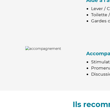
Aide à l
Lever / 
Toilette
Gardes d
Accomp
Stimulat
Promen
Discussio
Ils reco