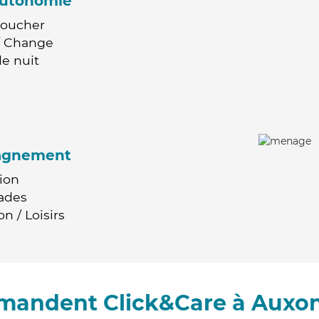
'autonomie
Coucher
 / Change
e nuit
agnement
ion
ades
n / Loisirs
mmandent Click&Care à Auxo