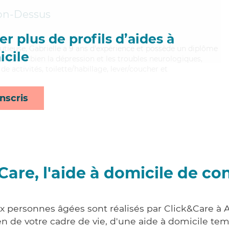
on-Dessus
r plus de profils d’aides à
utieuse, Gabrielle a 9 ans d'expérience et possède un diplôme
cile
aitrisant bien la dépression et les troubles neurologiques,
de activités, toilette/habillage, lever/coucher et
nscris
Care, l'aide à domicile de co
ux personnes âgées sont réalisés par Click&Care à
 de votre cadre de vie, d'une aide à domicile tem