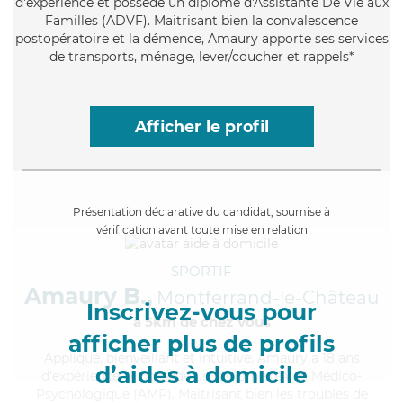
d'expérience et possède un diplôme d'Assistante De Vie aux
Familles (ADVF). Maitrisant bien la convalescence
postopératoire et la démence, Amaury apporte ses services
de transports, ménage, lever/coucher et rappels*
Afficher le profil
Présentation déclarative du candidat, soumise à
vérification avant toute mise en relation
SPORTIF
Amaury B.,
Montferrand-le-Château
Inscrivez-vous pour
à 5km de chez Vous
afficher plus de profils
Appliqué
, bienveillant et intuitive, Amaury a 18 ans
d’aides à domicile
d'expérience et possède un diplôme d'Aide Médico-
Psychologique (AMP). Maitrisant bien les troubles de