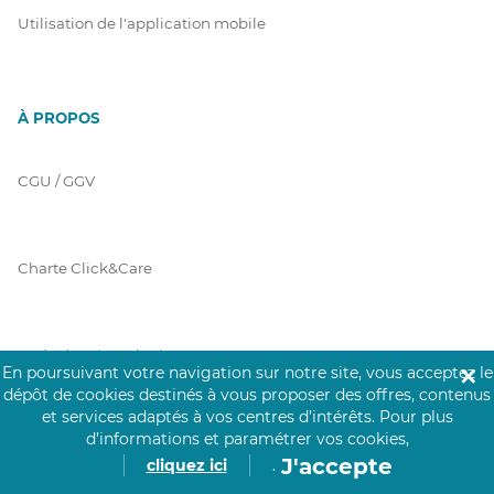
Utilisation de l'application mobile
À PROPOS
CGU / GGV
Charte Click&Care
Code de Déontologie
En poursuivant votre navigation sur notre site, vous acceptez le
✕
dépôt de cookies destinés à vous proposer des offres, contenus
et services adaptés à vos centres d’intérêts.
Pour plus
d’informations et paramétrer vos cookies,
Mentions Légales
J'accepte
cliquez ici
.