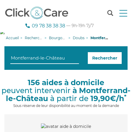
T
o
g
09 78 38 38 38
— 9h-19h 7j/7
g
l
Accueil
Recherche aide à domicile
Bourgogne-Franche-Comté
Doubs
Montferrand-le-Château
e
n
a
Rechercher
v
i
g
a
156 aides à domicile
t
peuvent intervenir
à Montferrand-
i
o
*
le-Château
à partir de
19,90€/h
n
Sous réserve de leur disponibilité au moment de la demande