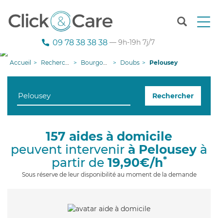
T
o
g
09 78 38 38 38
— 9h-19h 7j/7
g
l
Accueil
Recherche aide à domicile
Bourgogne-Franche-Comté
Doubs
Pelousey
e
n
a
Rechercher
v
i
g
a
157 aides à domicile
t
peuvent intervenir
à Pelousey
à
i
o
*
partir de
19,90€/h
n
Sous réserve de leur disponibilité au moment de la demande