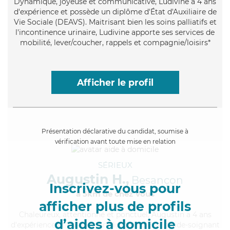
Dynamique
, joyeuse et communicative, Ludivine a 4 ans
d'expérience et possède un diplôme d'État d'Auxiliaire de
Vie Sociale (DEAVS). Maitrisant bien les soins palliatifs et
l'incontinence urinaire, Ludivine apporte ses services de
mobilité, lever/coucher, rappels et compagnie/loisirs*
Afficher le profil
Présentation déclarative du candidat, soumise à
vérification avant toute mise en relation
SÉRIEUX
Augustin H.,
Besançon
Inscrivez-vous pour
à 5km de chez Vous
afficher plus de profils
Chaleureux
, attentionné et ponctuel, Augustin a 4 ans
d’aides à domicile
d'expérience et possède un diplôme d'Etat d'aide-soignant