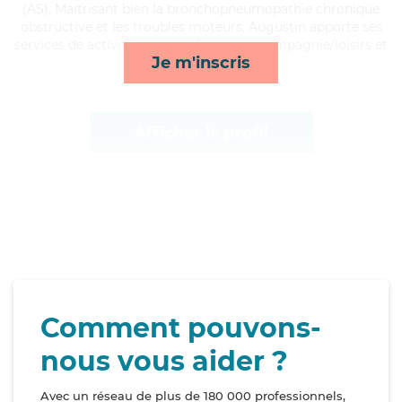
(AS). Maitrisant bien la bronchopneumopathie chronique
obstructive et les troubles moteurs, Augustin apporte ses
services de activités, courses/livraison, compagnie/loisirs et
Je m'inscris
toilette/habillage*
Afficher le profil
Comment pouvons-
nous vous aider ?
Avec un réseau de plus de 180 000 professionnels,