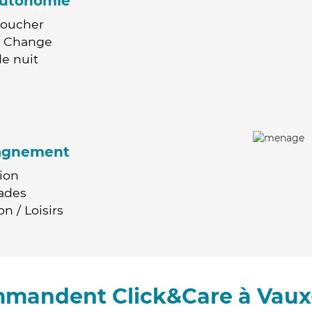
'autonomie
Coucher
 / Change
e nuit
agnement
ion
ades
n / Loisirs
mmandent Click&Care à Vaux