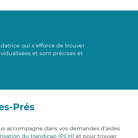
datrice qui s'efforce de trouver
vidualisées et sont précises et
es-Prés
 vous accompagne dans vos demandes d'aides
nsation du Handicap (PCH)
et pour trouver