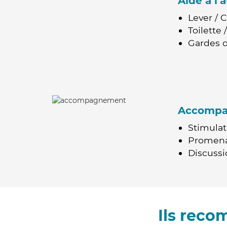
Aide à l
Lever / 
Toilette
Gardes d
Accomp
Stimulat
Promen
Discussio
Ils reco