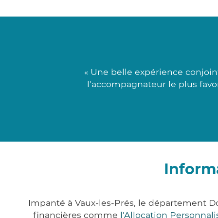
« Une belle expérience conjoint
l'accompagnateur le plus favor
Inform
Impanté à Vaux-les-Prés, le département D
financières comme
l'Allocation Personna