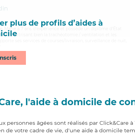
din
r plus de profils d’aides à
se, Marie a 7 ans d'expérience et possède un diplôme d'État
cile
AVS). Maitrisant bien la trachéotomie / ventilation et les
pporte ses services de courses/livraison, surveillance de nuit,
*
nscris
Care, l'aide à domicile de co
aux personnes âgées sont réalisés par Click&Care à 
 de votre cadre de vie, d'une aide à domicile tem