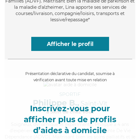
Familles (ADVF). Maitrisant bien la maladie de parkinson et
la maladie d'alzheimer, Lina apporte ses services de
courses/livraison, compagnie/loisirs, transports et
lessive/repassage*
Afficher le profil
Présentation déclarative du candidat, soumise à
vérification avant toute mise en relation
SPORTIF
Philippe B.,
Saint-Vit
Inscrivez-vous pour
à 5km de chez Vous
afficher plus de profils
Soigneux
, dynamique et expérimenté, Philippe a 4 ans
d’aides à domicile
d'expérience et possède un diplôme d'Assistante De Vie
Dépendance (ADVD). Maitrisant bien les soins palliatifs et le