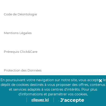
Code de Déontologie
Mentions Légales
Prérequis Click&Care
Protection des Données
En poursuivant votre navigation sur notre site, vous acceptez le
✕
dépôt de cookies destinés à vous proposer des offres, contenus
Vie Privée
et services adaptés à vos centres d’intérêts.
Pour plus
d’informations et paramétrer vos cookies,
J'accepte
cliquez ici
.