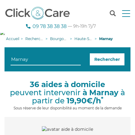
T
o
g
09 78 38 38 38
— 9h-19h 7j/7
g
l
Accueil
Recherche aide à domicile
Bourgogne-Franche-Comté
Haute-Saône
Marnay
e
n
a
Rechercher
v
i
g
a
36 aides à domicile
t
peuvent intervenir
à Marnay
à
i
o
*
partir de
19,90€/h
n
Sous réserve de leur disponibilité au moment de la demande