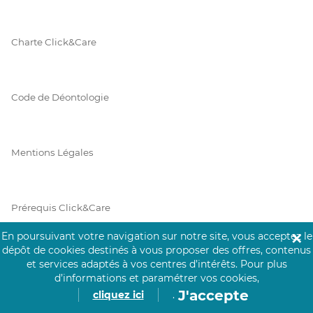
Charte Click&Care
Code de Déontologie
Mentions Légales
Prérequis Click&Care
En poursuivant votre navigation sur notre site, vous acceptez le
✕
dépôt de cookies destinés à vous proposer des offres, contenus
Protection des Données
et services adaptés à vos centres d’intérêts.
Pour plus
d’informations et paramétrer vos cookies,
J'accepte
cliquez ici
.