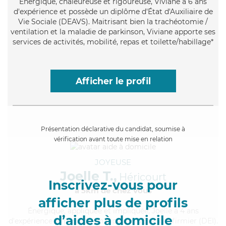
Énergique
, chaleureuse et rigoureuse, Viviane a 6 ans
d'expérience et possède un diplôme d'État d'Auxiliaire de
Vie Sociale (DEAVS). Maitrisant bien la trachéotomie /
ventilation et la maladie de parkinson, Viviane apporte ses
services de activités, mobilité, repas et toilette/habillage*
Afficher le profil
Présentation déclarative du candidat, soumise à
vérification avant toute mise en relation
JOYEUSE
Joelle T.,
Héricourt
Inscrivez-vous pour
à 5km de chez Vous
afficher plus de profils
Énergique
, appliquée et impliquée, Joelle a 4 ans
d’aides à domicile
d'expérience et possède un diplôme d'Etat d'infirmier (DEI).