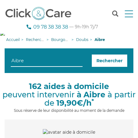
T
o
g
09 78 38 38 38
— 9h-19h 7j/7
g
l
Accueil
Recherche aide à domicile
Bourgogne-Franche-Comté
Doubs
Aibre
e
n
a
Rechercher
v
i
g
a
162 aides à domicile
t
peuvent intervenir
à Aibre
à partir
i
o
*
de
19,90€/h
n
Sous réserve de leur disponibilité au moment de la demande