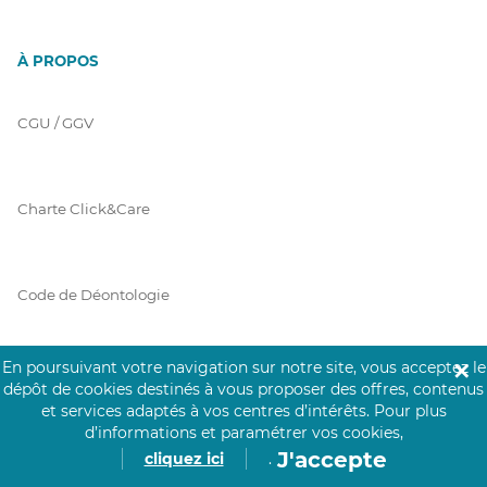
À PROPOS
CGU / GGV
Charte Click&Care
Code de Déontologie
En poursuivant votre navigation sur notre site, vous acceptez le
✕
Mentions Légales
dépôt de cookies destinés à vous proposer des offres, contenus
et services adaptés à vos centres d’intérêts.
Pour plus
d’informations et paramétrer vos cookies,
J'accepte
cliquez ici
.
Prérequis Click&Care