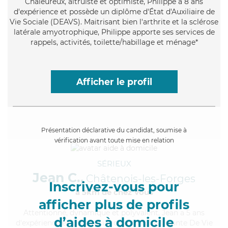
Chaleureux
, altruiste et optimiste, Philippe a 8 ans
d'expérience et possède un diplôme d'État d'Auxiliaire de
Vie Sociale (DEAVS). Maitrisant bien l'arthrite et la sclérose
latérale amyotrophique, Philippe apporte ses services de
rappels, activités, toilette/habillage et ménage*
Afficher le profil
Présentation déclarative du candidat, soumise à
vérification avant toute mise en relation
SÉRIEUX
Jean C.,
Châtenois-les-Forges
Inscrivez-vous pour
à 5km de chez Vous
afficher plus de profils
Attentionné
, dynamique et polyvalent, Jean a 5 ans
d’aides à domicile
d'expérience et possède un diplôme d'Assistante De Vie