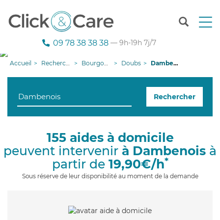
T
o
g
09 78 38 38 38
— 9h-19h 7j/7
g
l
Accueil
Recherche aide à domicile
Bourgogne-Franche-Comté
Doubs
Dambenois
e
n
a
Rechercher
v
i
g
a
155 aides à domicile
t
peuvent intervenir
à Dambenois
à
i
o
*
partir de
19,90€/h
n
Sous réserve de leur disponibilité au moment de la demande