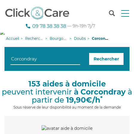
T
o
g
09 78 38 38 38
— 9h-19h 7j/7
g
l
Accueil
Recherche aide à domicile
Bourgogne-Franche-Comté
Doubs
Corcondray
e
n
a
Rechercher
v
i
g
a
153 aides à domicile
t
peuvent intervenir
à Corcondray
à
i
o
*
partir de
19,90€/h
n
Sous réserve de leur disponibilité au moment de la demande