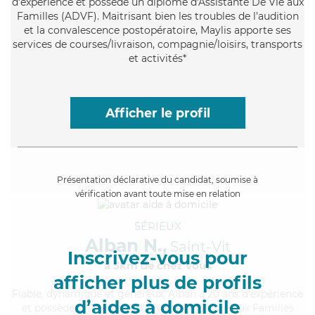
d'expérience et possède un diplôme d'Assistante De Vie aux
Familles (ADVF). Maitrisant bien les troubles de l'audition
et la convalescence postopératoire, Maylis apporte ses
services de courses/livraison, compagnie/loisirs, transports
et activités*
Afficher le profil
Présentation déclarative du candidat, soumise à
vérification avant toute mise en relation
SÉRIEUX
Alban N.,
Saint-Vit
Inscrivez-vous pour
à 5km de chez Vous
afficher plus de profils
Fiable
, dynamique et généreux, Alban a 20 ans d'expérience
d’aides à domicile
et possède un diplôme d'Assistante De Vie aux Familles