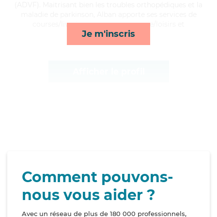
(ADVF). Maitrisant bien les troubles orthopédiques et la
maladie de parkinson, Alban apporte ses services de
courses/livraison, repas, compagnie/loisirs et
Je m'inscris
lessive/repassage*
Afficher le profil
Comment pouvons-
nous vous aider ?
Avec un réseau de plus de 180 000 professionnels,