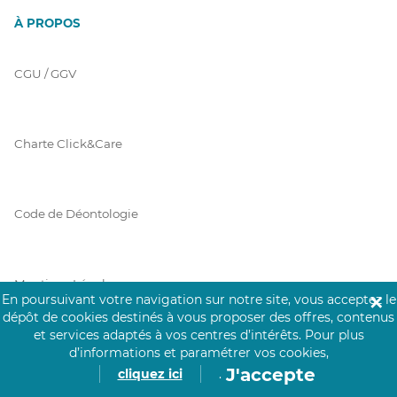
À PROPOS
CGU / GGV
Charte Click&Care
Code de Déontologie
Mentions Légales
En poursuivant votre navigation sur notre site, vous acceptez le
✕
dépôt de cookies destinés à vous proposer des offres, contenus
et services adaptés à vos centres d’intérêts.
Pour plus
d’informations et paramétrer vos cookies,
Prérequis Click&Care
J'accepte
cliquez ici
.