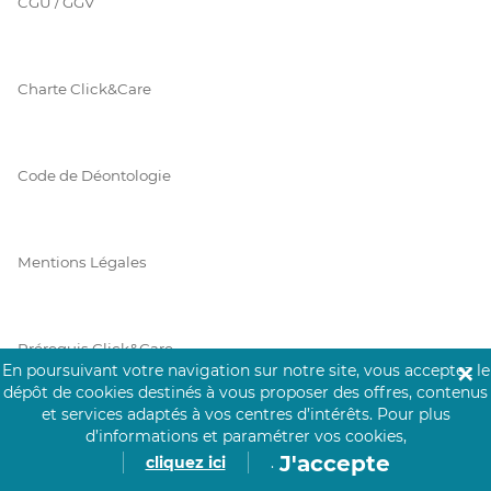
CGU / GGV
Charte Click&Care
Code de Déontologie
Mentions Légales
Prérequis Click&Care
En poursuivant votre navigation sur notre site, vous acceptez le
✕
dépôt de cookies destinés à vous proposer des offres, contenus
et services adaptés à vos centres d’intérêts.
Pour plus
Protection des Données
d’informations et paramétrer vos cookies,
J'accepte
cliquez ici
.