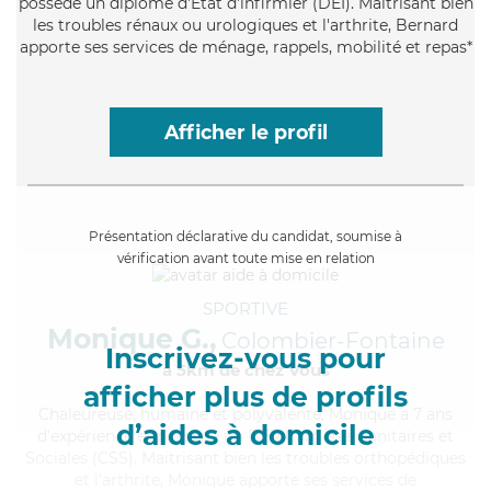
possède un diplôme d'Etat d'infirmier (DEI). Maitrisant bien
les troubles rénaux ou urologiques et l'arthrite, Bernard
apporte ses services de ménage, rappels, mobilité et repas*
Afficher le profil
Présentation déclarative du candidat, soumise à
vérification avant toute mise en relation
SPORTIVE
Monique G.,
Colombier-Fontaine
Inscrivez-vous pour
à 5km de chez Vous
afficher plus de profils
Chaleureuse
, humaine et polyvalente, Monique a 7 ans
d’aides à domicile
d'expérience et possède un BEP Carrières Sanitaires et
Sociales (CSS). Maitrisant bien les troubles orthopédiques
et l'arthrite, Monique apporte ses services de