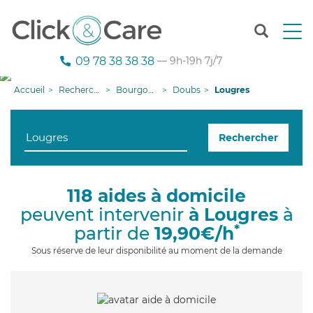
T
o
g
09 78 38 38 38
— 9h-19h 7j/7
g
l
Accueil
Recherche aide à domicile
Bourgogne-Franche-Comté
Doubs
Lougres
e
n
a
Rechercher
v
i
g
a
118 aides à domicile
t
peuvent intervenir
à Lougres
à
i
o
*
partir de
19,90€/h
n
Sous réserve de leur disponibilité au moment de la demande