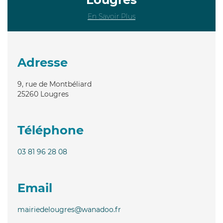
En Savoir Plus
Adresse
9, rue de Montbéliard
25260
Lougres
Téléphone
03 81 96 28 08
Email
mairiedelougres@wanadoo.fr