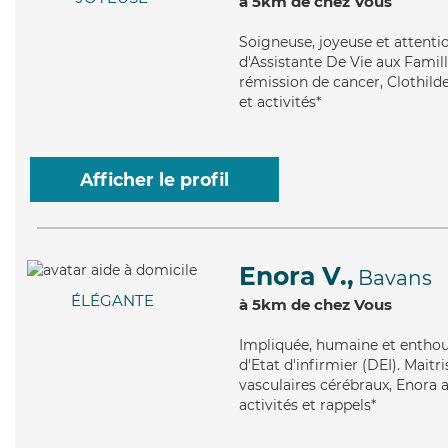
à 5km de chez Vous
Soigneuse
, joyeuse et attent
d'Assistante De Vie aux Famill
rémission de cancer, Clothild
et activités*
Afficher le profil
Enora V.,
Bavans
ÉLÉGANTE
à 5km de chez Vous
Impliquée
, humaine et enthou
d'Etat d'infirmier (DEI). Maitr
vasculaires cérébraux, Enora a
activités et rappels*