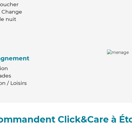
Coucher
 / Change
e nuit
agnement
ion
ades
n / Loisirs
ecommandent Click&Care à Ét