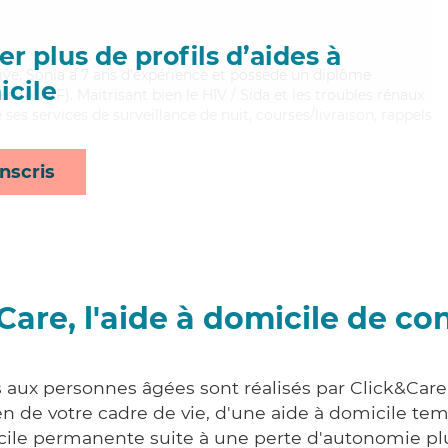
r plus de profils d’aides à
tive, Sonia a 7 ans d'expérience et possède un diplôme
cile
es (ADVF). Maitrisant bien le HIV / Sida et les troubles rénaux
ses services de surveillance de nuit, courses/livraison, rappels
nscris
Care, l'aide à domicile de co
s aux personnes âgées sont réalisés par Click&Care
 de votre cadre de vie, d'une aide à domicile tem
cile permanente suite à une perte d'autonomie pl