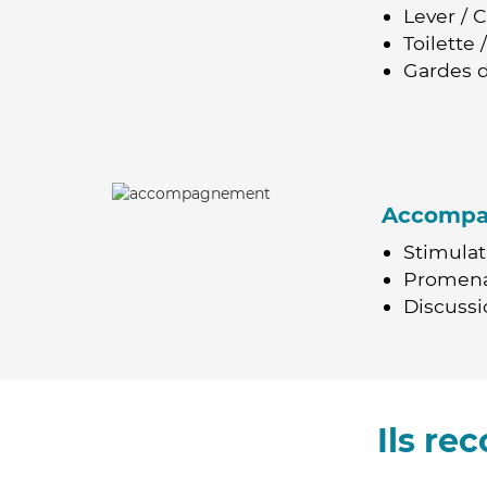
Lever / 
Toilette
Gardes d
Accomp
Stimulat
Promen
Discussio
Ils r