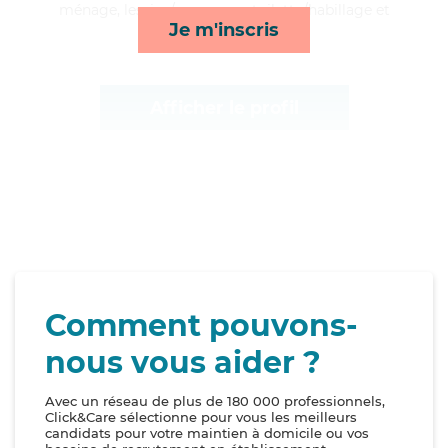
ménage, lessive/repassage, toilette/habillage et
Je m'inscris
lever/coucher*
Afficher le profil
Comment pouvons-
nous vous aider ?
Avec un réseau de plus de 180 000 professionnels,
Click&Care sélectionne pour vous les meilleurs
candidats pour votre maintien à domicile ou vos