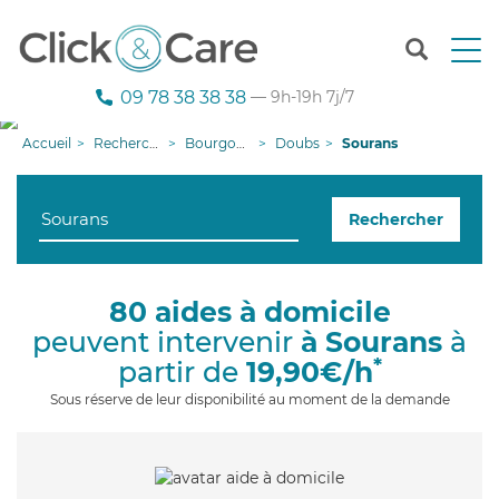
T
o
g
09 78 38 38 38
— 9h-19h 7j/7
g
l
Accueil
Recherche aide à domicile
Bourgogne-Franche-Comté
Doubs
Sourans
e
n
a
Rechercher
v
i
g
a
80 aides à domicile
t
peuvent intervenir
à Sourans
à
i
o
*
partir de
19,90€/h
n
Sous réserve de leur disponibilité au moment de la demande