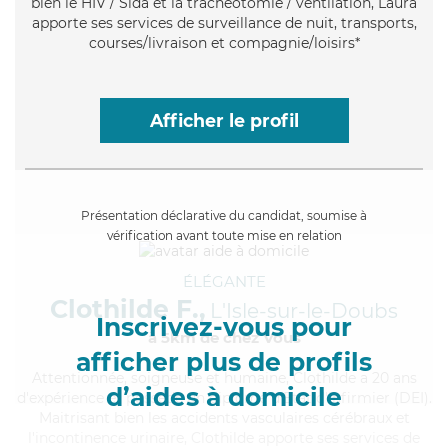
bien le HIV / Sida et la trachéotomie / ventilation, Laura
apporte ses services de surveillance de nuit, transports,
courses/livraison et compagnie/loisirs*
Afficher le profil
Présentation déclarative du candidat, soumise à
vérification avant toute mise en relation
ÉLÉGANTE
Clothilde F.,
L'Isle-sur-le-Doubs
Inscrivez-vous pour
à 5km de chez Vous
afficher plus de profils
Attentionnée
, soigneuse et humaine, Clothilde a 20 ans
d’aides à domicile
d'expérience et possède un diplôme d'Etat d'infirmier (DEI).
Maitrisant bien les accidents vasculaires cérébraux et
l'incontinence urinaire, Clothilde apporte ses services de