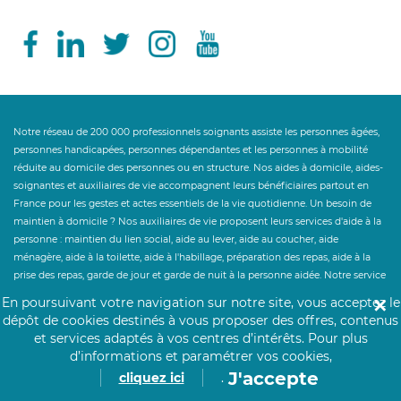
Notre réseau de 200 000 professionnels soignants assiste les personnes âgées,
personnes handicapées, personnes dépendantes et les personnes à mobilité
réduite au domicile des personnes ou en structure. Nos aides à domicile, aides-
soignantes et auxiliaires de vie accompagnent leurs bénéficiaires partout en
France pour les gestes et actes essentiels de la vie quotidienne. Un besoin de
maintien à domicile ? Nos auxiliaires de vie proposent leurs services d'aide à la
personne : maintien du lien social, aide au lever, aide au coucher, aide
ménagère, aide à la toilette, aide à l'habillage, préparation des repas, aide à la
prise des repas, garde de jour et garde de nuit à la personne aidée. Notre service
d'aide à la personne accompagne le maintien à domicile et le retour à domicile
En poursuivant votre navigation sur notre site, vous acceptez le
✕
après hospitalisation. Click&Care ouvre droit à des aides financières telles que
dépôt de cookies destinés à vous proposer des offres, contenus
l'Allocation Personnalisée d'Autonomie et au crédit d'impôt des services à la
et services adaptés à vos centres d’intérêts.
Pour plus
personne à hauteur de 50%. Un besoin de personnel hospitalier en
d’informations et paramétrer vos cookies,
établissement ? Click&Care recrute pour vous les soignants et infirmiers les plus
J'accepte
cliquez ici
.
expérimentés et proches de vous.