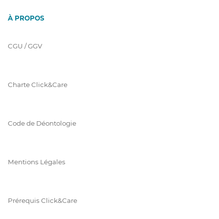
À PROPOS
CGU / GGV
Charte Click&Care
Code de Déontologie
Mentions Légales
Prérequis Click&Care