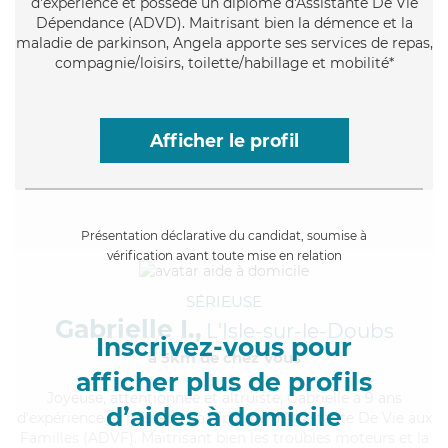
d'expérience et possède un diplôme d'Assistante De Vie
Dépendance (ADVD). Maitrisant bien la démence et la
maladie de parkinson, Angela apporte ses services de repas,
compagnie/loisirs, toilette/habillage et mobilité*
Afficher le profil
Présentation déclarative du candidat, soumise à
vérification avant toute mise en relation
SÉRIEUSE
Gabrielle I.,
L'Isle-sur-le-Doubs
Inscrivez-vous pour
à 5km de chez Vous
afficher plus de profils
Joyeuse
, attentionnée et altruiste, Gabrielle a 9 ans
d’aides à domicile
d'expérience et possède un diplôme d'Assistante De Vie aux
Familles (ADVF). Maitrisant bien les troubles moteurs et la