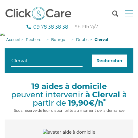
T
o
g
09 78 38 38 38
— 9h-19h 7j/7
g
l
Accueil
Recherche aide à domicile
Bourgogne-Franche-Comté
Doubs
Clerval
e
n
a
Rechercher
v
i
g
a
19 aides à domicile
t
peuvent intervenir
à Clerval
à
i
o
*
partir de
19,90€/h
n
Sous réserve de leur disponibilité au moment de la demande